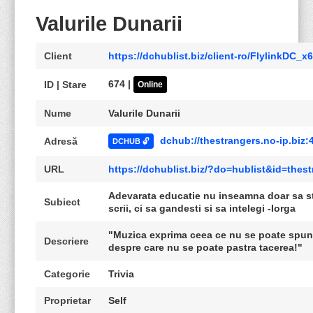
Valurile Dunarii
Client
https://dchublist.biz/client-ro/FlylinkDC_x
674 |
ID | Stare
Online
Nume
Valurile Dunarii
dchub://thestrangers.no-ip.biz:
Adresă
DCHUB 🔓
URL
https://dchublist.biz/?do=hublist&id=the
Adevarata educatie nu inseamna doar sa stii
Subiect
scrii, ci sa gandesti si sa intelegi -Iorga
"Muzica exprima ceea ce nu se poate spune
Descriere
despre care nu se poate pastra tacerea!"
Categorie
Trivia
Proprietar
Self