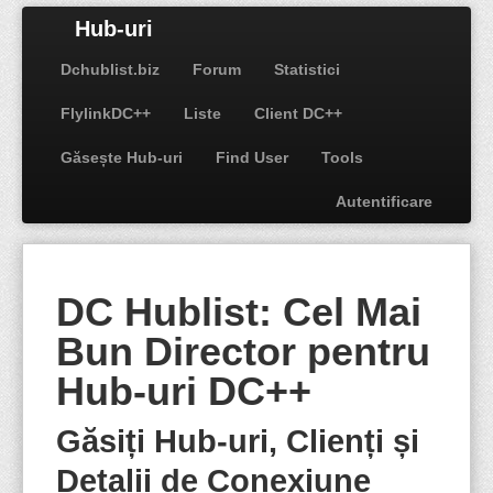
Hub-uri
Dchublist.biz
Forum
Statistici
FlylinkDC++
Liste
Client DC++
Găsește Hub-uri
Find User
Tools
Autentificare
DC Hublist: Cel Mai
Bun Director pentru
Hub-uri DC++
Găsiți Hub-uri, Clienți și
Detalii de Conexiune