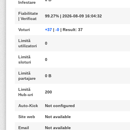
Infestare
Fiabilitate
99.27% | 2026-08-09 16:04:32
| Verificat
Voturi
+37
|
-0
| Result: 37
Limită
0
utilizatori
Limită
0
sloturi
Limită
0 B
partajare
Limită
200
Hub-uri
Auto-Kick
Not configured
Site web
Not available
Email
Not available