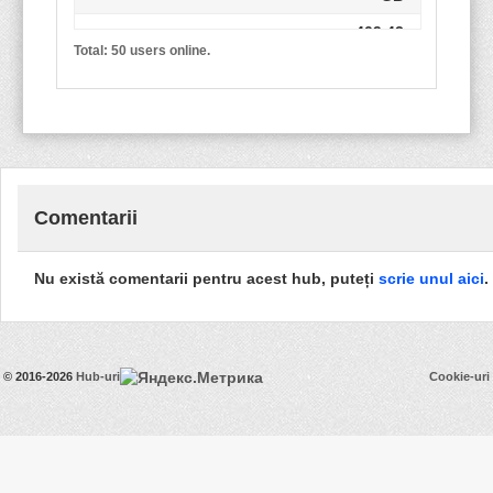
409.43
[Stargate][sg1][130980]
Total: 50 users online.
GB
250.76
[RO][B][RDS]RAULB
GB
Stormwind
0 B
FloFlo86
57.44 GB
Comentarii
[RO][CT][RDS]sorin
1.36 GB
hfgfgfgfgfj
0 B
Nu există comentarii pentru acest hub, puteți
scrie unul aici
.
gabriel362ar
36.30 GB
[RO][B][RDS]DAN
2.68 TB
109.57
blink4art
© 2016-2026
Hub-uri
Cookie-uri
GB
228.78
olasik
GB
196.05
dell