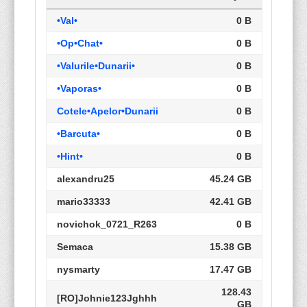
•Val•
0 B
•Op•Chat•
0 B
•Valurile•Dunarii•
0 B
•Vaporas•
0 B
Cotele•Apelor•Dunarii
0 B
•Barcuta•
0 B
•Hint•
0 B
alexandru25
45.24 GB
mario33333
42.41 GB
novichok_0721_R263
0 B
Semaca
15.38 GB
nysmarty
17.47 GB
128.43
[RO]Johnie123Jghhh
GB