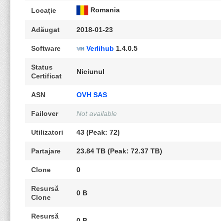
Romania
Locație
Adăugat
2018-01-23
Software
Verlihub
1.4.0.5
Status
Niciunul
Certificat
ASN
OVH SAS
Failover
Not available
Utilizatori
43 (Peak: 72)
Partajare
23.84 TB (Peak: 72.37 TB)
Clone
0
Resursă
0 B
Clone
Resursă
0 B