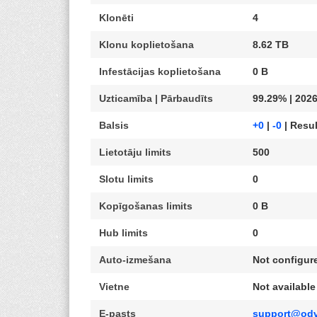
Klonēti
4
Klonu koplietošana
8.62 TB
Infestācijas koplietošana
0 B
Uzticamība | Pārbaudīts
99.29% | 2026
Balsis
+0
|
-0
| Resul
Lietotāju limits
500
Slotu limits
0
Kopīgošanas limits
0 B
Hub limits
0
Auto-izmešana
Not configur
Vietne
Not available
E-pasts
support@odv