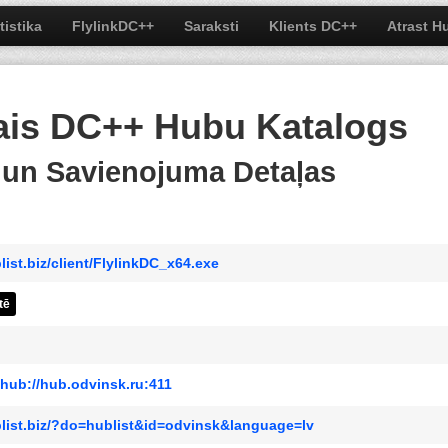
tistika
FlylinkDC++
Saraksti
Klients DC++
Atrast H
ais DC++ Hubu Katalogs
s un Savienojuma Detaļas
list.biz/client/FlylinkDC_x64.exe
tē
hub://hub.odvinsk.ru:411
blist.biz/?do=hublist&id=odvinsk&language=lv