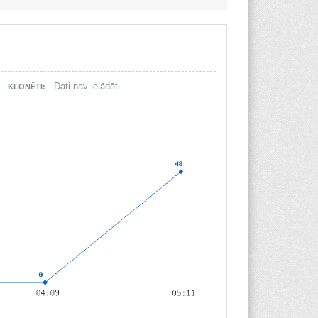
|
Dati nav ielādēti
KLONĒTI: