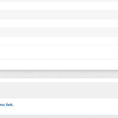
enu šeit
.