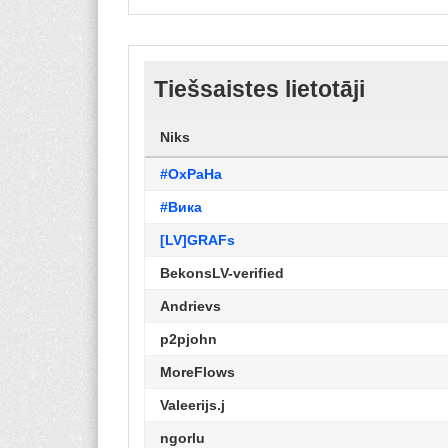
Tiešsaistes lietotāji
Niks
#OxPaHa
#Вика
[LV]GRAFs
BekonsLV-verified
Andrievs
p2pjohn
MoreFlows
Valeerijs.j
ngorlu