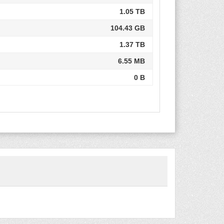
1.05 TB
104.43 GB
1.37 TB
6.55 MB
0 B
539.22 GB
539.22 GB
1.31 TB
186.77 GB
4.35 TB
45.10 GB
213.42 GB
19.52 TB