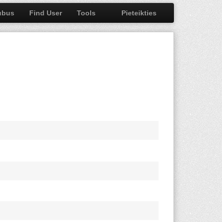
ubus
Find User
Tools
Pieteikties