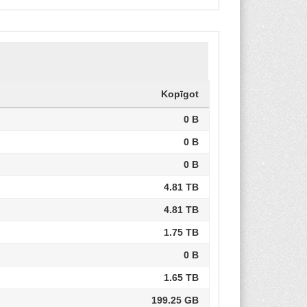
Kopīgot
0 B
0 B
0 B
4.81 TB
4.81 TB
1.75 TB
0 B
1.65 TB
199.25 GB