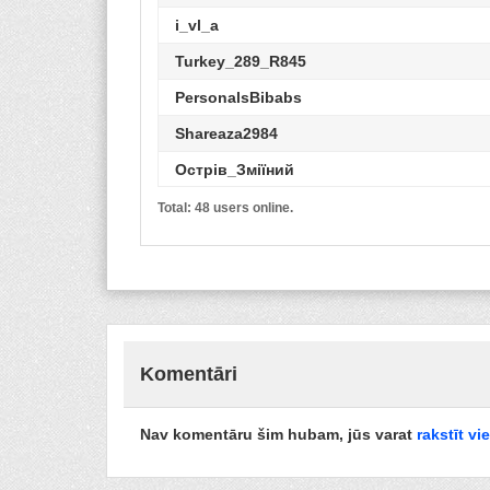
i_vl_a
Turkey_289_R845
PersonalsBibabs
Shareaza2984
Острів_Зміїний
Hulk_u0W
Total: 48 users online.
Troll_N99H
[fly]User_wJ2fфф123
hitomi_112358
633248747
Komentāri
[fly]Head_MGV
Moo2ufu
Nav komentāru šim hubam, jūs varat
rakstīt vi
Spider-Kev