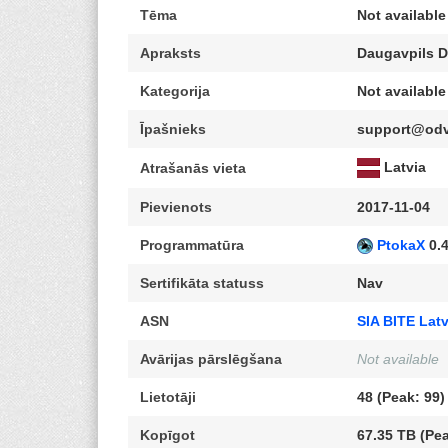
Tēma
Not available
Apraksts
Daugavpils D
Kategorija
Not available
Īpašnieks
support@odv
Latvia
Atrašanās vieta
Pievienots
2017-11-04
Programmatūra
PtokaX
0.4
Sertifikāta statuss
Nav
ASN
SIA BITE Latv
Avārijas pārslēgšana
Not available
Lietotāji
48 (Peak: 99)
Kopīgot
67.35 TB (Pea