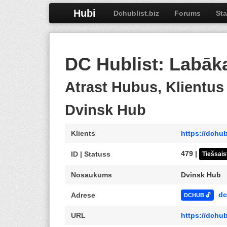
Hubi
Dchublist.biz
Forums
Sta
DC Hublist: Labāk
Atrast Hubus, Klientu
Dvinsk Hub
Klients
https://dchub
479 |
ID | Statuss
Tiešsais
Nosaukums
Dvinsk Hub
dc
Adrese
DCHUB 🔓
URL
https://dchu