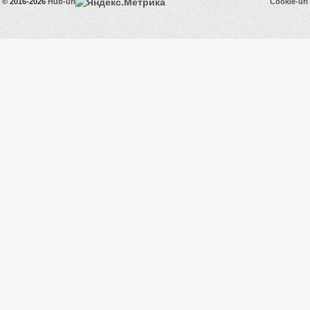
© 2016-2026
Hub-uri
Cookie-uri
FloFlo86
57.44 GB
Marinica
0 B
[RO][B][RDS]emil
0 B
633248747
4.35 TB
261.82
y2b4k698df328djei3
GB
upiapu
19.14 GB
Thekid1234x
12.79 GB
gg
73.15 GB
[Ro][B][RDS]Cristian1969
3.45 TB
gipsy
21.45 GB
baren
0 B
105.97
guuullll2633344
GB