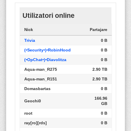
Utilizatori online
Nick
Partajare
Trivia
0 B
(•Security•)•RobinHood
0 B
(•OpChat•)•Diavolitza
0 B
Aqua-man_R275
2.90 TB
Aqua-man_R151
2.90 TB
Domasbartas
0 B
166.96
Geochi0
GB
root
0 B
ray[ro][rds]
0 B