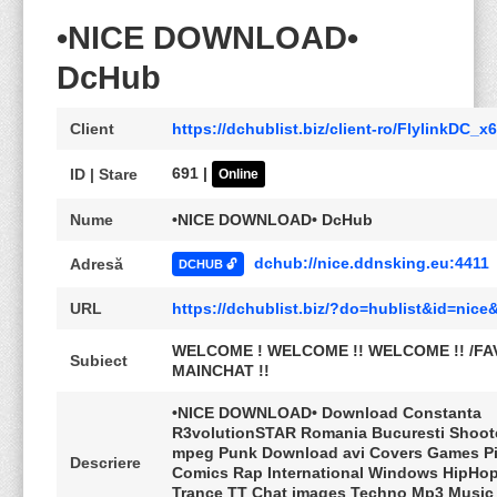
•NICE DOWNLOAD•
DcHub
Client
https://dchublist.biz/client-ro/FlylinkDC_x
691 |
ID | Stare
Online
Nume
•NICE DOWNLOAD• DcHub
dchub://nice.ddnsking.eu:4411
Adresă
DCHUB 🔓
URL
https://dchublist.biz/?do=hublist&id=nic
WELCOME ! WELCOME !! WELCOME !! /FA
Subiect
MAINCHAT !!
•NICE DOWNLOAD• Download Constanta
R3volutionSTAR Romania Bucuresti Shoot
mpeg Punk Download avi Covers Games Pi
Descriere
Comics Rap International Windows HipHo
Trance TT Chat images Techno Mp3 Music 