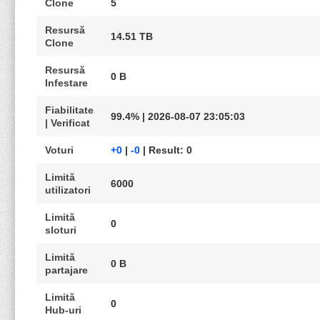
Clone
5
Resursă
14.51 TB
Clone
Resursă
0 B
Infestare
Fiabilitate
99.4% | 2026-08-07 23:05:03
| Verificat
Voturi
+0
|
-0
| Result: 0
Limită
6000
utilizatori
Limită
0
sloturi
Limită
0 B
partajare
Limită
0
Hub-uri