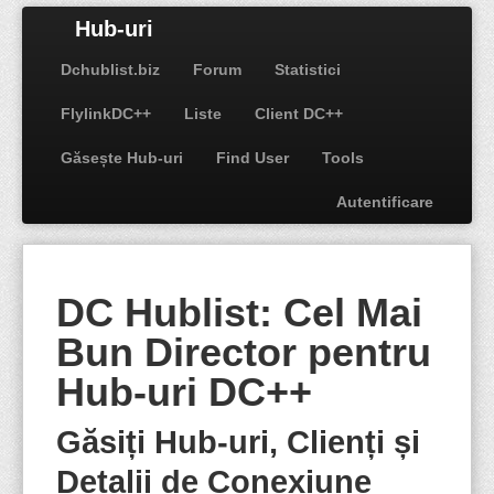
Hub-uri
Dchublist.biz
Forum
Statistici
FlylinkDC++
Liste
Client DC++
Găsește Hub-uri
Find User
Tools
Autentificare
DC Hublist: Cel Mai
Bun Director pentru
Hub-uri DC++
Găsiți Hub-uri, Clienți și
Detalii de Conexiune