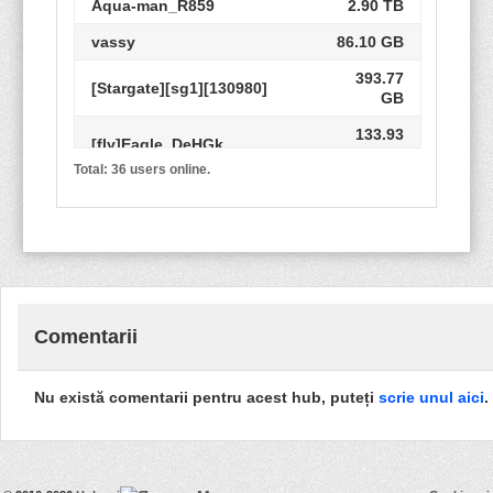
Aqua-man_R859
2.90 TB
vassy
86.10 GB
393.77
[Stargate][sg1][130980]
GB
133.93
[fly]Eagle_DeHGk
GB
Total: 36 users online.
Geos_BO3
77.49 GB
GJocZ
0 B
Aqua-man_R415
2.90 TB
Eugen
36.72 GB
Comentarii
Newbie66
3.56 GB
smashwacker
33.57 GB
Nu există comentarii pentru acest hub, puteți
scrie unul aici
.
nessy
0 B
ÄåäàËåíèí
23.01 GB
p2pjohn
1.75 TB