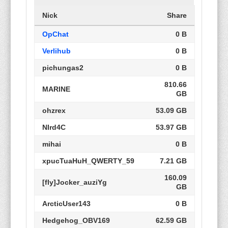
Nick
Share
OpChat
0 B
Verlihub
0 B
pichungas2
0 B
810.66
MARINE
GB
ohzrex
53.09 GB
NIrd4C
53.97 GB
mihai
0 B
xpucTuaHuH_QWERTY_59
7.21 GB
160.09
[fly]Jocker_auziYg
GB
ArcticUser143
0 B
Hedgehog_OBV169
62.59 GB