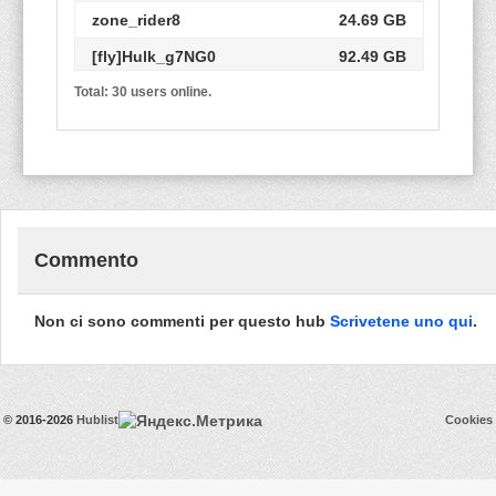
zone_rider8
24.69 GB
[fly]Hulk_g7NG0
92.49 GB
Total: 30 users online.
kana62
1.10 TB
323.37
Thisguy
GB
samarkand
72.40 GB
Shareaza4799
2.87 GB
Commento
[fly]Man_BecY
1.33 GB
dancer2026
4.01 GB
Non ci sono commenti per questo hub
Scrivetene uno qui
.
4411SWBTPH
37.55 GB
Swaili
20.10 GB
[fly]Bear_sFeT
2.01 TB
© 2016-2026
Hublist
Cookies
279.08
[fly]Jocker_5bxXDs
GB