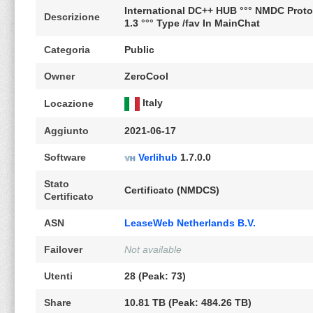
International DC++ HUB °°° NMDC Proto
Descrizione
1.3 °°° Type /fav In MainChat
Categoria
Public
Owner
ZeroCool
Italy
Locazione
Aggiunto
2021-06-17
Software
Verlihub
1.7.0.0
Stato
Certificato (NMDCS)
Certificato
ASN
LeaseWeb Netherlands B.V.
Failover
Not available
Utenti
28 (Peak: 73)
Share
10.81 TB (Peak: 484.26 TB)