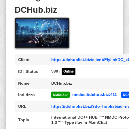
DCHub.biz
Client
https://dchublist.biz/client/FlylinkDC_x
980 |
ID | Status
Online
Nome
DCHub.biz
nmdcs://dchub.biz:411
Indirizzo
NMDCS ✅
DCH
URL
https://dchublist.biz/?do=hublist&id=
International DC++ HUB °°° NMDC Proto
Topic
1.3 °°° Type /fav In MainChat