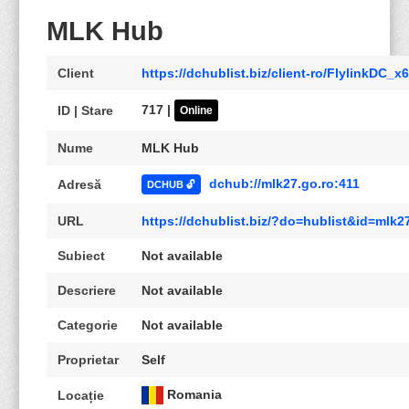
MLK Hub
Client
https://dchublist.biz/client-ro/FlylinkDC_x
717 |
ID | Stare
Online
Nume
MLK Hub
dchub://mlk27.go.ro:411
Adresă
DCHUB 🔓
URL
https://dchublist.biz/?do=hublist&id=mlk
Subiect
Not available
Descriere
Not available
Categorie
Not available
Proprietar
Self
Romania
Locație