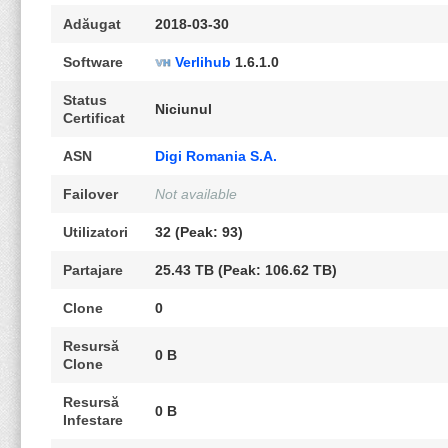
Adăugat
2018-03-30
Software
Verlihub
1.6.1.0
Status
Niciunul
Certificat
ASN
Digi Romania S.A.
Failover
Not available
Utilizatori
32 (Peak: 93)
Partajare
25.43 TB (Peak: 106.62 TB)
Clone
0
Resursă
0 B
Clone
Resursă
0 B
Infestare