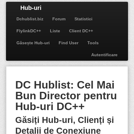
Hub-uri
Dchublist.biz
Forum
Statistici
FlylinkDC++
Liste
Client DC++
Găsește Hub-uri
Find User
Tools
Autentificare
DC Hublist: Cel Mai
Bun Director pentru
Hub-uri DC++
Găsiți Hub-uri, Clienți și
Detalii de Conexiune