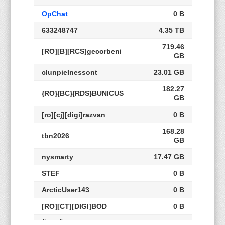
OpChat
0 B
633248747
4.35 TB
719.46
[RO][B][RCS]gecorbeni
GB
clunpieInessont
23.01 GB
182.27
{RO}{BC}{RDS}BUNICUS
GB
[ro][cj][digi]razvan
0 B
168.28
tbn2026
GB
nysmarty
17.47 GB
STEF
0 B
ArcticUser143
0 B
[RO][CT][DIGI]BOD
0 B
ÄåäàËåíèí
23.01 GB