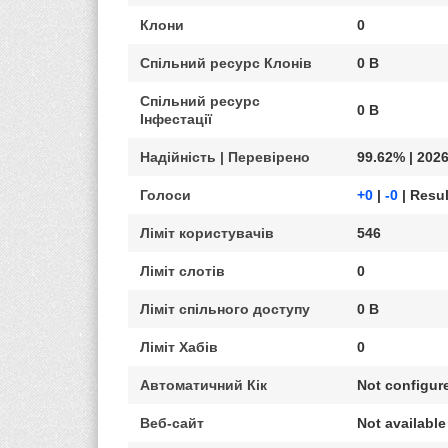
Клони
0
Спільний ресурс Клонів
0 B
Спільний ресурс
0 B
Інфестації
Надійність | Перевірено
99.62% | 2026
Голоси
+0
|
-0
| Resul
Ліміт користувачів
546
Ліміт слотів
0
Ліміт спільного доступу
0 B
Ліміт Хабів
0
Автоматичний Кік
Not configur
Веб-сайт
Not available