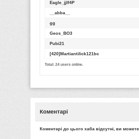
Eagle_jjIf4P
__abba__
gg
Geos_BO3
Pubi21
[420]Martiantilick121bc
ArcticUser143
Total: 24 users online.
y2b4k698df328djei3
Romeo
samarkand
[fly]Hulk_MSSJM
Коментарі
pipi
Evgeniy_D
Коментарі до цього хаба відсутні, ви может
Alaraf