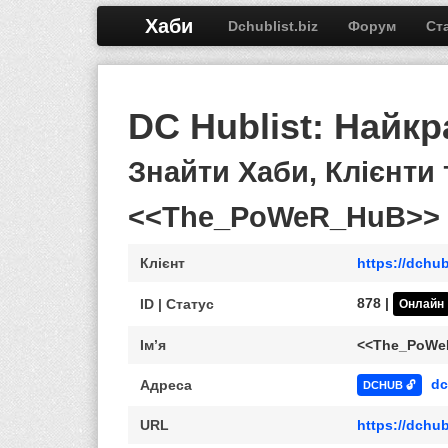
Хаби
Dchublist.biz
Форум
Ст
DC Hublist: Найк
Знайти Хаби, Клієнти
<<The_PoWeR_HuB>>
Клієнт
https://dchub
878 |
ID | Статус
Онлайн
Ім’я
<<The_PoWe
dc
Адреса
DCHUB 🔓
URL
https://dchu