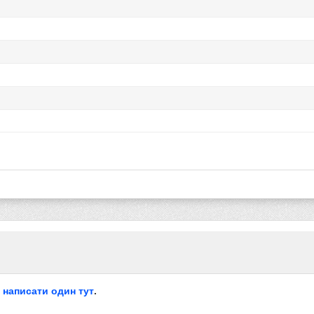
е
написати один тут
.