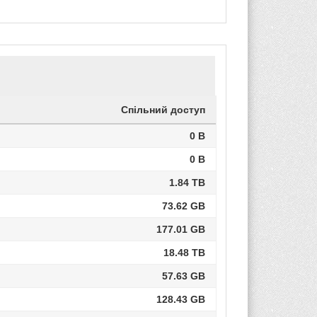
Спільний доступ
0 B
0 B
1.84 TB
73.62 GB
177.01 GB
18.48 TB
57.63 GB
128.43 GB