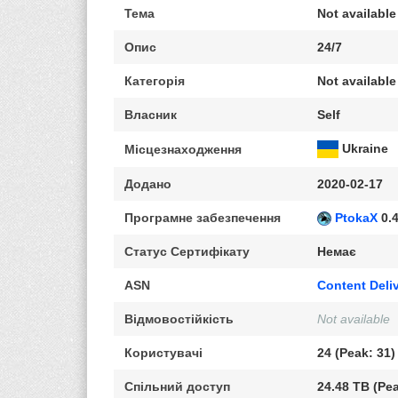
Тема
Not available
Опис
24/7
Категорія
Not available
Власник
Self
Ukraine
Місцезнаходження
Додано
2020-02-17
Програмне забезпечення
PtokaX
0.4
Статус Сертифікату
Немає
ASN
Content Deli
Відмовостійкість
Not available
Користувачі
24 (Peak: 31)
Спільний доступ
24.48 TB (Pea