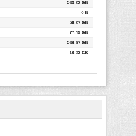
539.22 GB
0 B
58.27 GB
77.49 GB
536.67 GB
16.23 GB
0 B
261.82 GB
0 B
72.40 GB
16.55 GB
1.16 TB
25.02 GB
689.78 GB