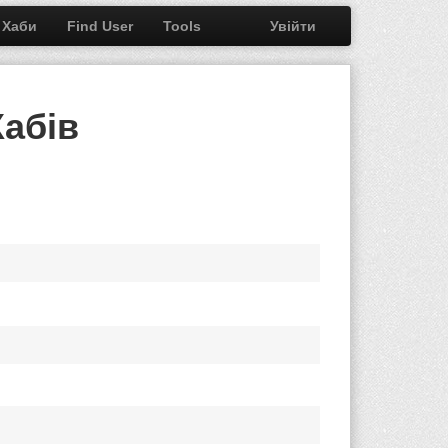
 Хаби
Find User
Tools
Увійти
Хабів