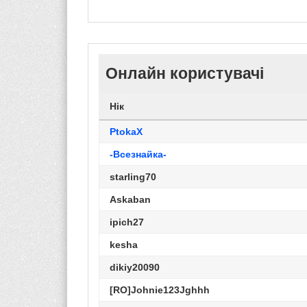
Онлайн користувачі
Нік
PtokaX
-Всезнайка-
starling70
Askaban
ipich27
kesha
dikiy20090
[RO]Johnie123Jghhh