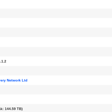
.1.2
very Network Ltd
k: 144.59 TB)