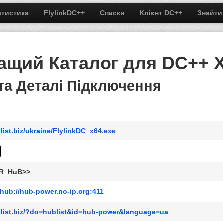
атистика
FlylinkDC++
Списки
Клієнт DC++
Знайти
ращий Каталог для DC++ 
 та Деталі Підключення
list.biz/ukraine/FlylinkDC_x64.exe
R_HuB>>
hub://hub-power.no-ip.org:411
blist.biz/?do=hublist&id=hub-power&language=ua