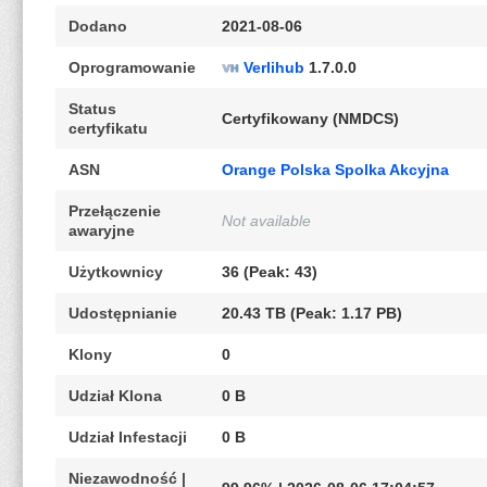
Dodano
2021-08-06
Oprogramowanie
Verlihub
1.7.0.0
Status
Certyfikowany (NMDCS)
certyfikatu
ASN
Orange Polska Spolka Akcyjna
Przełączenie
Not available
awaryjne
Użytkownicy
36 (Peak: 43)
Udostępnianie
20.43 TB (Peak: 1.17 PB)
Klony
0
Udział Klona
0 B
Udział Infestacji
0 B
Niezawodność |