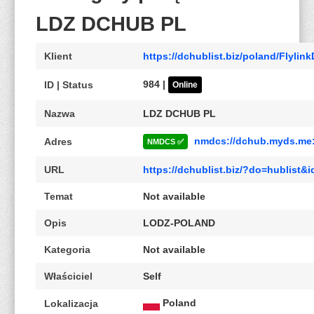
LDZ DCHUB PL
Klient
https://dchublist.biz/poland/Flylin
984 |
ID | Status
Online
Nazwa
LDZ DCHUB PL
nmdcs://dchub.myds.me
Adres
NMDCS ✅
URL
https://dchublist.biz/?do=hublist
Temat
Not available
Opis
LODZ-POLAND
Kategoria
Not available
Właściciel
Self
Poland
Lokalizacja