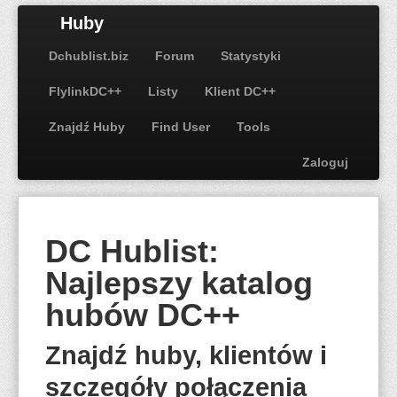
Huby
Dchublist.biz
Forum
Statystyki
FlylinkDC++
Listy
Klient DC++
Znajdź Huby
Find User
Tools
Zaloguj
DC Hublist:
Najlepszy katalog
hubów DC++
Znajdź huby, klientów i
szczegóły połączenia