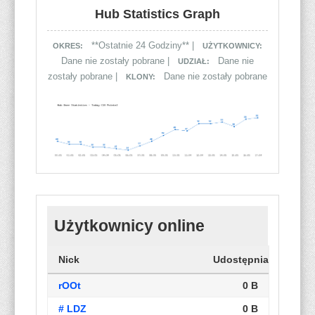
Hub Statistics Graph
**Ostatnie 24 Godziny** |
OKRES:
UŻYTKOWNICY:
Dane nie zostały pobrane |
Dane nie
UDZIAŁ:
zostały pobrane |
Dane nie zostały pobrane
KLONY:
Użytkownicy online
Nick
Udostępnianie
rOOt
0 B
# LDZ
0 B