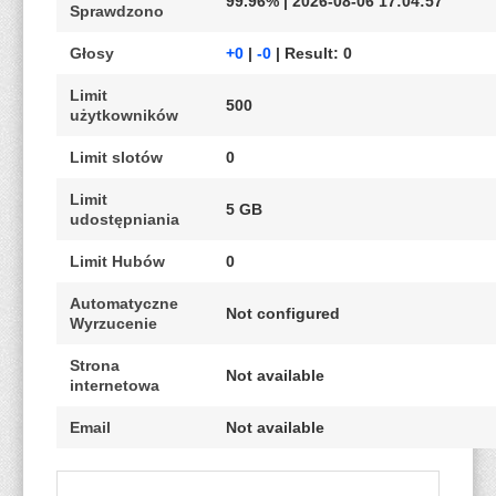
99.96% | 2026-08-06 17:04:57
Sprawdzono
Głosy
+0
|
-0
| Result: 0
Limit
500
użytkowników
Limit slotów
0
Limit
5 GB
udostępniania
Limit Hubów
0
Automatyczne
Not configured
Wyrzucenie
Strona
Not available
internetowa
Email
Not available