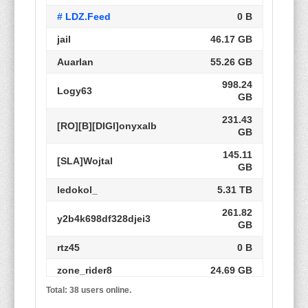
# LDZ.Feed
0 B
jail
46.17 GB
Auarlan
55.26 GB
998.24
Logy63
GB
231.43
[RO][B][DIGI]onyxalb
GB
145.11
[SLA]Wojtal
GB
ledokol_
5.31 TB
261.82
y2b4k698df328djei3
GB
rtz45
0 B
zone_rider8
24.69 GB
Total: 38 users online.
234.46
FriendlyFiress
GB