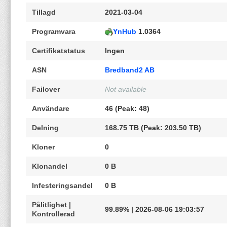
Tillagd
2021-03-04
Programvara
YnHub
1.0364
Certifikatstatus
Ingen
ASN
Bredband2 AB
Failover
Not available
Användare
46 (Peak: 48)
Delning
168.75 TB (Peak: 203.50 TB)
Kloner
0
Klonandel
0 B
Infesteringsandel
0 B
Pålitlighet |
99.89% | 2026-08-06 19:03:57
Kontrollerad