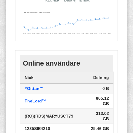
Data ej hämtad
KLONER:
Online användare
Nick
Delning
#Gittan™
0 B
605.12
TheLord™
GB
313.02
(RO)(RDS)MARYUSCT79
GB
1235SIE4210
25.46 GB