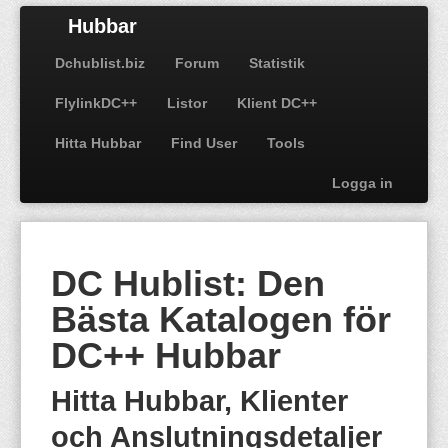
Hubbar
Dchublist.biz
Forum
Statistik
FlylinkDC++
Listor
Klient DC++
Hitta Hubbar
Find User
Tools
Logga in
DC Hublist: Den
Bästa Katalogen för
DC++ Hubbar
Hitta Hubbar, Klienter
och Anslutningsdetaljer