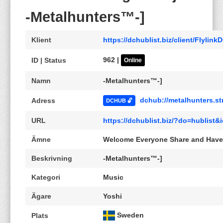
-Metalhunters™-]
Klient
https://dchublist.biz/client/Flylin
962 |
ID | Status
Online
Namn
-Metalhunters™-]
dchub://metalhunters.st
Adress
DCHUB 🔓
URL
https://dchublist.biz/?do=hublis
Ämne
Welcome Everyone Share and Have
Beskrivning
-Metalhunters™-]
Kategori
Music
Ägare
Yoshi
Sweden
Plats