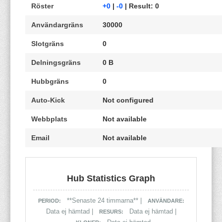
Röster
+0
|
-0
| Result: 0
Användargräns
30000
Slotgräns
0
Delningsgräns
0 B
Hubbgräns
0
Auto-Kick
Not configured
Webbplats
Not available
Email
Not available
Hub Statistics Graph
**Senaste 24 timmarna** |
PERIOD:
ANVÄNDARE:
Data ej hämtad |
Data ej hämtad |
RESURS: