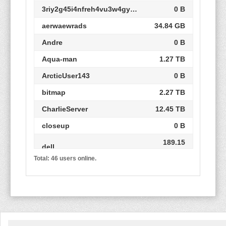
3riy2g45i4nfreh4vu3w4gy3igrz
0 B
aerwaewrads
34.84 GB
Andre
0 B
Aqua-man
1.27 TB
ArcticUser143
0 B
bitmap
2.27 TB
CharlieServer
12.45 TB
closeup
0 B
189.15
dell
GB
Total: 46 users online.
148.46
eeireiral0
GB
Engineer
0 B
Evgeniy_D
25.02 GB