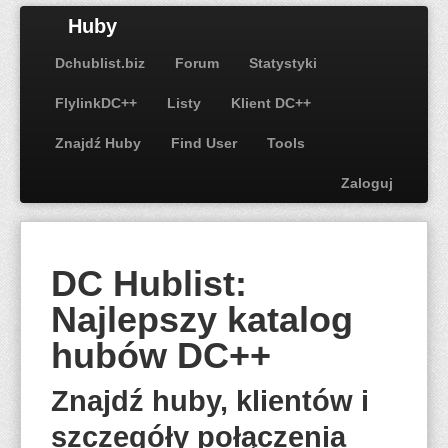
Huby
Dchublist.biz
Forum
Statystyki
FlylinkDC++
Listy
Klient DC++
Znajdź Huby
Find User
Tools
Zaloguj
DC Hublist:
Najlepszy katalog
hubów DC++
Znajdź huby, klientów i
szczegóły połączenia