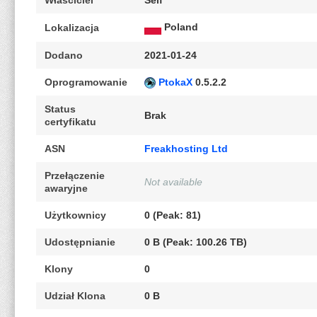
Właściciel
Self
Poland
Lokalizacja
Dodano
2021-01-24
Oprogramowanie
PtokaX
0.5.2.2
Status
Brak
certyfikatu
ASN
Freakhosting Ltd
Przełączenie
Not available
awaryjne
Użytkownicy
0 (Peak: 81)
Udostępnianie
0 B (Peak: 100.26 TB)
Klony
0
Udział Klona
0 B