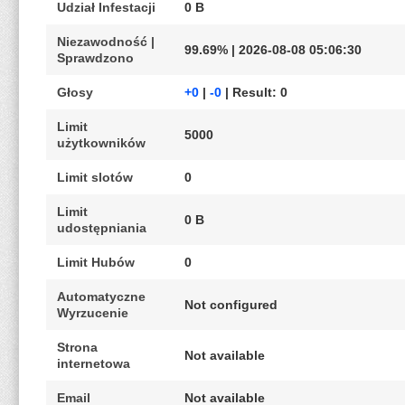
Udział Infestacji
0 B
Niezawodność |
99.69% | 2026-08-08 05:06:30
Sprawdzono
Głosy
+0
|
-0
| Result: 0
Limit
5000
użytkowników
Limit slotów
0
Limit
0 B
udostępniania
Limit Hubów
0
Automatyczne
Not configured
Wyrzucenie
Strona
Not available
internetowa
Email
Not available