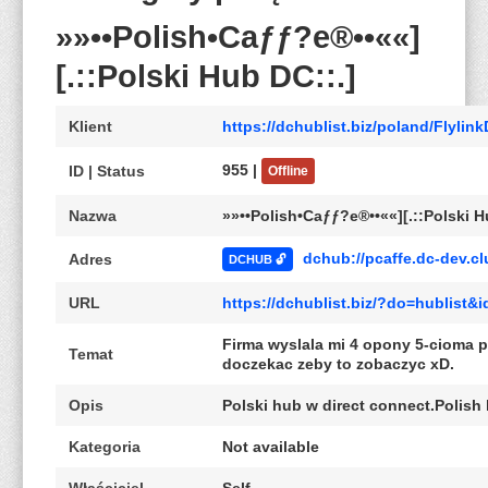
»»••Polish•Caƒƒ?e®••««]
[.::Polski Hub DC::.]
Klient
https://dchublist.biz/poland/Flylin
955 |
ID | Status
Offline
Nazwa
»»••Polish•Caƒƒ?e®••««][.::Polski H
dchub://pcaffe.dc-dev.cl
Adres
DCHUB 🔓
URL
https://dchublist.biz/?do=hublist
Firma wyslala mi 4 opony 5-cioma p
Temat
doczekac zeby to zobaczyc xD.
Opis
Polski hub w direct connect.Polish
Kategoria
Not available