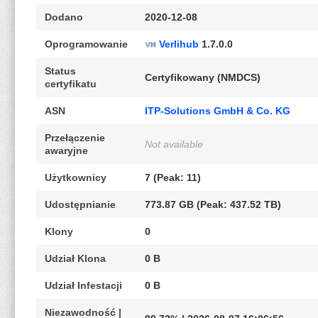
Dodano
2020-12-08
Oprogramowanie
Verlihub
1.7.0.0
Status
Certyfikowany (NMDCS)
certyfikatu
ASN
ITP-Solutions GmbH & Co. KG
Przełączenie
Not available
awaryjne
Użytkownicy
7 (Peak: 11)
Udostępnianie
773.87 GB (Peak: 437.52 TB)
Klony
0
Udział Klona
0 B
Udział Infestacji
0 B
Niezawodność |