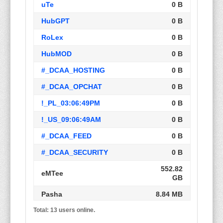
uTe
0 B
HubGPT
0 B
RoLex
0 B
HubMOD
0 B
#_DCAA_HOSTING
0 B
#_DCAA_OPCHAT
0 B
!_PL_03:06:49PM
0 B
!_US_09:06:49AM
0 B
#_DCAA_FEED
0 B
#_DCAA_SECURITY
0 B
552.82
eMTee
GB
Pasha
8.84 MB
Total: 13 users online.