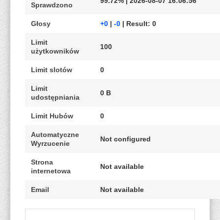
99.72% | 2026-08-07 16:06:56
Sprawdzono
Głosy
+0
|
-0
| Result: 0
Limit
100
użytkowników
Limit slotów
0
Limit
0 B
udostępniania
Limit Hubów
0
Automatyczne
Not configured
Wyrzucenie
Strona
Not available
internetowa
Email
Not available