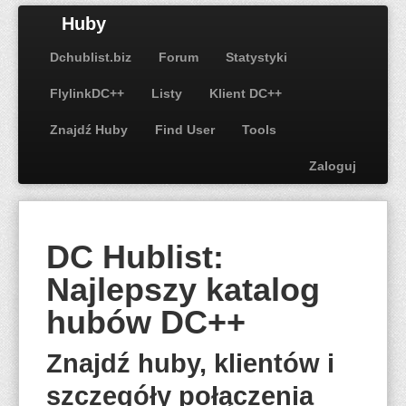
Huby
Dchublist.biz
Forum
Statystyki
FlylinkDC++
Listy
Klient DC++
Znajdź Huby
Find User
Tools
Zaloguj
DC Hublist:
Najlepszy katalog
hubów DC++
Znajdź huby, klientów i
szczegóły połączenia