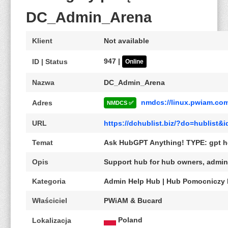
DC_Admin_Arena
Klient
Not available
947 |
ID | Status
Online
Nazwa
DC_Admin_Arena
nmdcs://linux.pwiam.co
Adres
NMDCS ✅
URL
https://dchublist.biz/?do=hublist
Temat
Ask HubGPT Anything! TYPE: gpt h
Opis
Support hub for hub owners, admin
Kategoria
Admin Help Hub | Hub Pomocniczy
Właściciel
PWiAM & Bucard
Poland
Lokalizacja