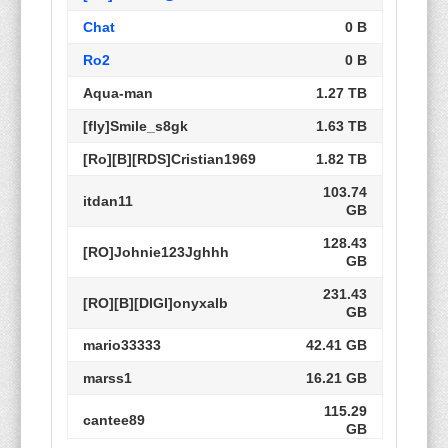
Chat
0 B
Ro2
0 B
Aqua-man
1.27 TB
[fly]Smile_s8gk
1.63 TB
[Ro][B][RDS]Cristian1969
1.82 TB
103.74
itdan11
GB
128.43
[RO]Johnie123Jghhh
GB
231.43
[RO][B][DIGI]onyxalb
GB
mario33333
42.41 GB
marss1
16.21 GB
115.29
cantee89
GB