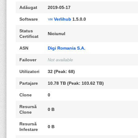
Adăugat
2019-05-17
Software
Verlihub
1.5.0.0
Status
Niciunul
Certificat
ASN
Digi Romania S.A.
Failover
Not available
Utilizatori
32 (Peak: 68)
Partajare
10.78 TB (Peak: 103.62 TB)
Clone
0
Resursă
0 B
Clone
Resursă
0 B
Infestare