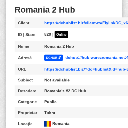
Romania 2 Hub
Client
https://dchublist.biz/client-ro/FlylinkDC_x
829 |
ID | Stare
Online
Nume
Romania 2 Hub
dchub://hub.warezromania.net:
Adresă
DCHUB 🔓
URL
https://dchublist.biz/?do=hublist&id=hub
Subiect
Not available
Descriere
Romania's #2 DC Hub
Categorie
Public
Proprietar
Tokra
Romania
Locație