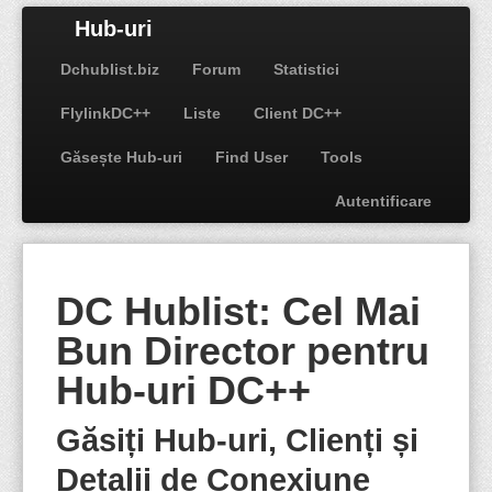
Hub-uri
Dchublist.biz
Forum
Statistici
FlylinkDC++
Liste
Client DC++
Găsește Hub-uri
Find User
Tools
Autentificare
DC Hublist: Cel Mai
Bun Director pentru
Hub-uri DC++
Găsiți Hub-uri, Clienți și
Detalii de Conexiune