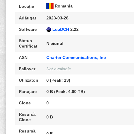
Romania
Locație
Adăugat
2023-03-28
Software
LuaDCH
2.22
Status
Niciunul
Certificat
ASN
Charter Communications, Inc
Failover
Not available
Utilizatori
0 (Peak: 13)
Partajare
0 B (Peak: 4.60 TB)
Clone
0
Resursă
0 B
Clone
Resursă
0 B