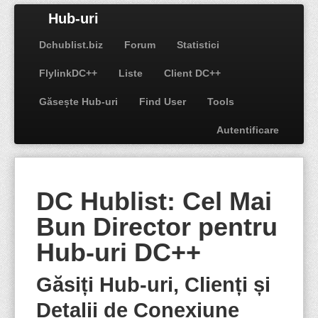
Hub-uri
Dchublist.biz
Forum
Statistici
FlylinkDC++
Liste
Client DC++
Găsește Hub-uri
Find User
Tools
Autentificare
DC Hublist: Cel Mai
Bun Director pentru
Hub-uri DC++
Găsiți Hub-uri, Clienți și
Detalii de Conexiune