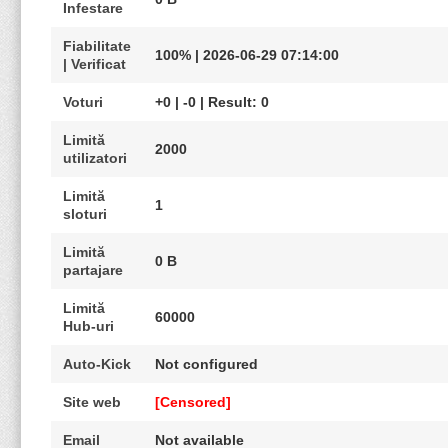
Infestare
Fiabilitate
100% | 2026-06-29 07:14:00
| Verificat
Voturi
+0 | -0 | Result: 0
Limită
2000
utilizatori
Limită
1
sloturi
Limită
0 B
partajare
Limită
60000
Hub-uri
Auto-Kick
Not configured
Site web
[Censored]
Email
Not available