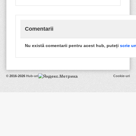
Comentarii
Nu există comentarii pentru acest hub, puteți
scrie un
© 2016-2026
Hub-uri
Cookie-uri