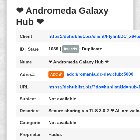
❤ Andromeda Galaxy
Hub ❤
Client
https://dchublist.biz/client/FlylinkDC_x64.
1039 |
: Duplicate
ID | Stare
Interzis
Nume
❤ Andromeda Galaxy Hub ❤
adc://romania.dc-dev.club:5000
Adresă
ADC 🔓
URL
https://dchublist.biz/?do=hublist&id=hub
Subiect
Not available
Descriere
Secure sharing via TLS 3.0.2 ❤ All are we
Categorie
Not available
Proprietar
Hades