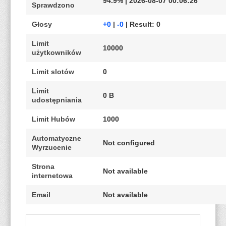
94.9% | 2026-08-07 00:06:26
Sprawdzono
Głosy
+0
|
-0
| Result: 0
Limit
10000
użytkowników
Limit slotów
0
Limit
0 B
udostępniania
Limit Hubów
1000
Automatyczne
Not configured
Wyrzucenie
Strona
Not available
internetowa
Email
Not available