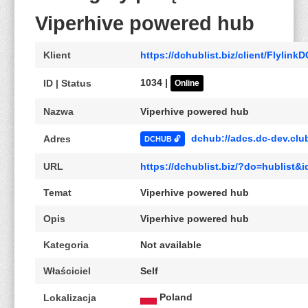
Viperhive powered hub
Klient
https://dchublist.biz/client/Flylink
1034 |
ID | Status
Online
Nazwa
Viperhive powered hub
dchub://adcs.dc-dev.clu
Adres
DCHUB 🔓
URL
https://dchublist.biz/?do=hublist
Temat
Viperhive powered hub
Opis
Viperhive powered hub
Kategoria
Not available
Właściciel
Self
Poland
Lokalizacja