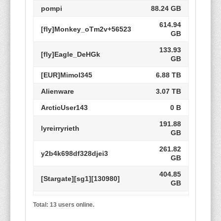
pompi
88.24 GB
614.94
[fly]Monkey_oTm2v+56523
GB
133.93
[fly]Eagle_DeHGk
GB
[EUR]Mimol345
6.88 TB
Alienware
3.07 TB
ArcticUser143
0 B
191.88
lyreirryrieth
GB
261.82
y2b4k698df328djei3
GB
404.85
[Stargate][sg1][130980]
GB
265.57
[fly]Fire_C9ngpc
Total: 13 users online.
GB