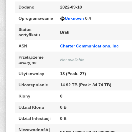
Dodano
2022-09-18
Oprogramowanie
Unknown
0.4
Status
Brak
certyfikatu
ASN
Charter Communications, Inc
Przełączenie
Not available
awaryjne
Użytkownicy
13 (Peak: 27)
Udostępnianie
14.92 TB (Peak: 34.74 TB)
Klony
0
Udział Klona
0 B
Udział Infestacji
0 B
Niezawodność |