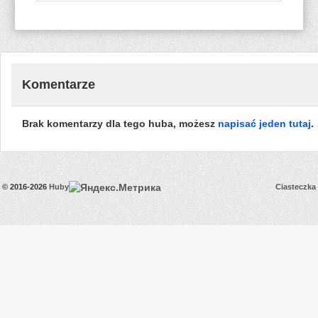
128.43
[RO]Johnie123Jghhh
GB
Komentarze
Brak komentarzy dla tego huba, możesz
napisać jeden tutaj
.
© 2016-2026
Huby
Ciasteczka