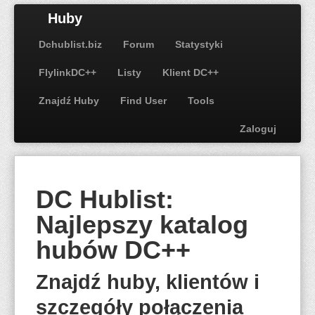
Huby
Dchublist.biz
Forum
Statystyki
FlylinkDC++
Listy
Klient DC++
Znajdź Huby
Find User
Tools
Zaloguj
DC Hublist:
Najlepszy katalog
hubów DC++
Znajdź huby, klientów i
szczegóły połączenia