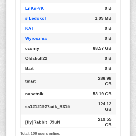
LnKnPrK
0 B
# Ledokol
1.09 MB
KAT
0 B
Wyrocznia
0 B
czorny
68.57 GB
Oldskull22
0 B
Bart
0 B
286.98
tmart
GB
napetniki
53.19 GB
124.12
ss12121927adk_R315
GB
219.55
[fly]Rabbit_J9uN
GB
Total: 106 users online.
dancer2026
4.01 GB