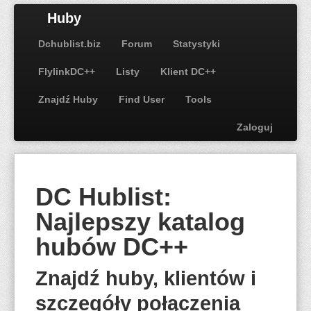
Huby
Dchublist.biz
Forum
Statystyki
FlylinkDC++
Listy
Klient DC++
Znajdź Huby
Find User
Tools
Zaloguj
DC Hublist:
Najlepszy katalog
hubów DC++
Znajdź huby, klientów i
szczegóły połączenia