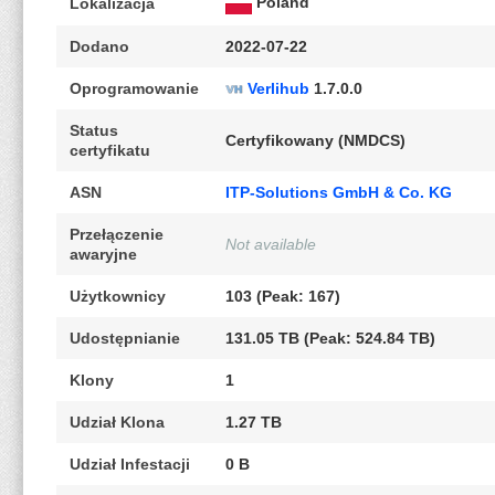
Poland
Lokalizacja
Dodano
2022-07-22
Oprogramowanie
Verlihub
1.7.0.0
Status
Certyfikowany (NMDCS)
certyfikatu
ASN
ITP-Solutions GmbH & Co. KG
Przełączenie
Not available
awaryjne
Użytkownicy
103 (Peak: 167)
Udostępnianie
131.05 TB (Peak: 524.84 TB)
Klony
1
Udział Klona
1.27 TB
Udział Infestacji
0 B