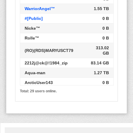
WarriorAngel™
1.55 TB
#[Public]
0 B
Nicke™
0 B
Rolle™
0 B
313.02
(RO)(RDS)MARYUSCT79
GB
2212j@ck@!1984_zip
83.14 GB
Aqua-man
1.27 TB
ArcticUser143
0 B
Total: 29 users online.
CharlieServer
12.45 TB
closeup
0 B
Engineer
0 B
780.19
Lost'n'Found
GB