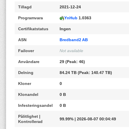
Tillagd
2021-12-24
Programvara
YnHub
1.0363
Certifikatstatus
Ingen
ASN
Bredband2 AB
Failover
Not available
Användare
29 (Peak: 46)
Delning
84.24 TB (Peak: 140.47 TB)
Kloner
0
Klonandel
0 B
Infesteringsandel
0 B
Pålitlighet |
99.99% | 2026-08-07 00:04:49
Kontrollerad