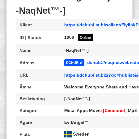
-NaqNet™-]
Klient
https://dchublist.biz/client/Flylin
1009 |
ID | Status
Online
Namn
-NaqNet™-]
dchub://naqnet.webredir
Adress
DCHUB 🔓
URL
https://dchublist.biz/?do=hublis
Ämne
Welcome Everyone Share and Have
Beskrivning
[-NaqNet™-]
Kategori
Metal Apps Movie
[Censored]
Mp3
Ägare
EvilAngel™
Sweden
Plats