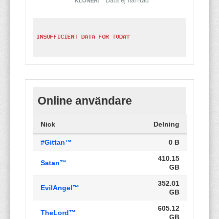
Data ej hämtad
KLONER:
Online användare
Nick
Delning
#Gittan™
0 B
410.15
Satan™
GB
352.01
EvilAngel™
GB
605.12
TheLord™
GB