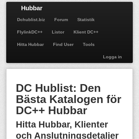
Hubbar
Dchublist.biz
Forum
Statistik
FlylinkDC++
Listor
Klient DC++
Hitta Hubbar
Find User
Tools
Logga in
DC Hublist: Den
Bästa Katalogen för
DC++ Hubbar
Hitta Hubbar, Klienter
och Anslutningsdetaljer