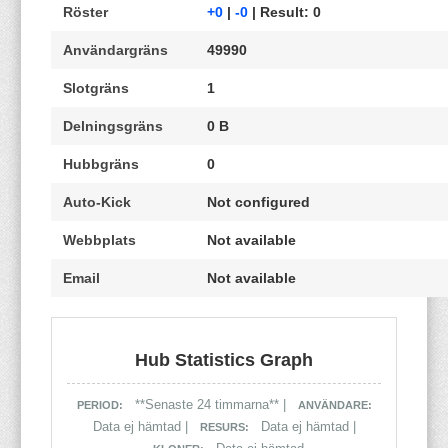
Röster
+0
|
-0
| Result: 0
Användargräns
49990
Slotgräns
1
Delningsgräns
0 B
Hubbgräns
0
Auto-Kick
Not configured
Webbplats
Not available
Email
Not available
Hub Statistics Graph
**Senaste 24 timmarna** |
PERIOD:
ANVÄNDARE:
Data ej hämtad |
Data ej hämtad |
RESURS: