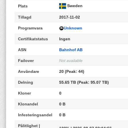
Sweden
Plats
Tillagd
2017-11-02
Programvara
Unknown
Certifikatstatus
Ingen
ASN
Bahnhof AB
Failover
Not available
Användare
20 (Peak: 44)
Delning
55.65 TB (Peak: 95.07 TB)
Kloner
0
Klonandel
0 B
Infesteringsandel
0 B
Pålitlighet |