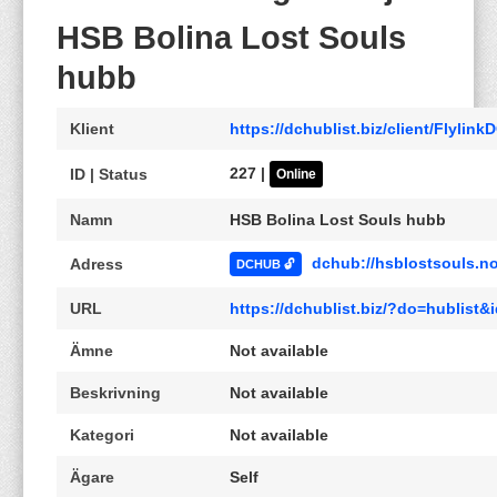
HSB Bolina Lost Souls
hubb
Klient
https://dchublist.biz/client/Flylin
227 |
ID | Status
Online
Namn
HSB Bolina Lost Souls hubb
dchub://hsblostsouls.n
Adress
DCHUB 🔓
URL
https://dchublist.biz/?do=hublist
Ämne
Not available
Beskrivning
Not available
Kategori
Not available
Ägare
Self