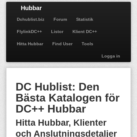
Hubbar
Dchublist.biz
Forum
Statistik
FlylinkDC++
Listor
Klient DC++
Hitta Hubbar
Find User
Tools
Logga in
DC Hublist: Den
Bästa Katalogen för
DC++ Hubbar
Hitta Hubbar, Klienter
och Anslutningsdetaljer