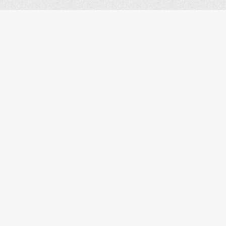
112.86
[DJC][MEM][VIP]Dermyod
GB
[ro][emilot]
17.71 GB
128.43
[RO]Johnie123Jghhh
GB
437.73
€€aassTRA200road12star123321@
GB
934.90
[RO][IS][RDS]delben
GB
261.82
y2b4k698df328djei3
GB
Hawaiian_Pizdance
7.12 TB
[RO][HU]Yami
98.51 GB
[RO][B][RDS]DAN
2.67 TB
221.19
pocztylion_polska_
GB