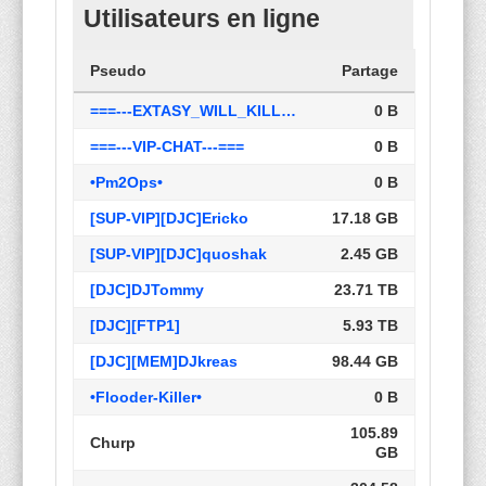
Utilisateurs en ligne
Pseudo
Partage
===---EXTASY_WILL_KILL_YOU---===
0 B
===---VIP-CHAT---===
0 B
•Pm2Ops•
0 B
[SUP-VIP][DJC]Ericko
17.18 GB
[SUP-VIP][DJC]quoshak
2.45 GB
[DJC]DJTommy
23.71 TB
[DJC][FTP1]
5.93 TB
[DJC][MEM]DJkreas
98.44 GB
•Flooder-Killer•
0 B
105.89
Churp
GB