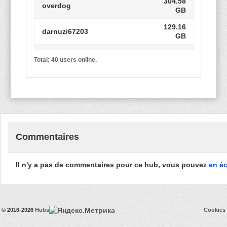
304.58
overdog
GB
129.16
darnuzi67203
GB
EnigmaT
5.05 TB
Total: 40 users online.
uzunbastun
43.19 GB
1021.55
casper007
GB
231.43
[RO][B][DIGI]onyxalb
GB
Commentaires
323.37
Thisguy
GB
RO_(Bn)_gradinarul
21.63 GB
Il n'y a pas de commentaires pour ce hub, vous pouvez
en éc
362.32
Klea666))))
GB
EnigmaT2026
1.02 TB
© 2016-2026
Hubs
Cookies
kjlo
45.79 GB