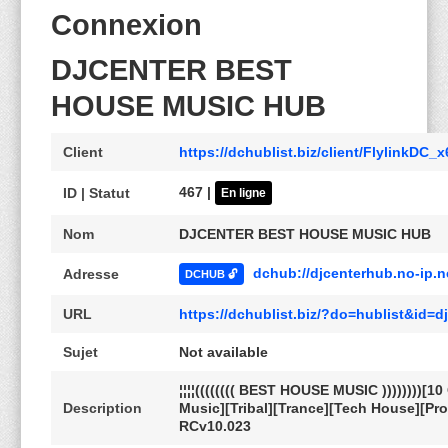
Connexion
DJCENTER BEST
HOUSE MUSIC HUB
Client
https://dchublist.biz/client/FlylinkDC_
467 |
ID | Statut
En ligne
Nom
DJCENTER BEST HOUSE MUSIC HUB
dchub://djcenterhub.no-ip.n
Adresse
DCHUB 🔓
URL
https://dchublist.biz/?do=hublist&id=
Sujet
Not available
¦¦¦¦(((((((( BEST HOUSE MUSIC ))))))))
Description
Music][Tribal][Trance][Tech House][Progr
RCv10.023