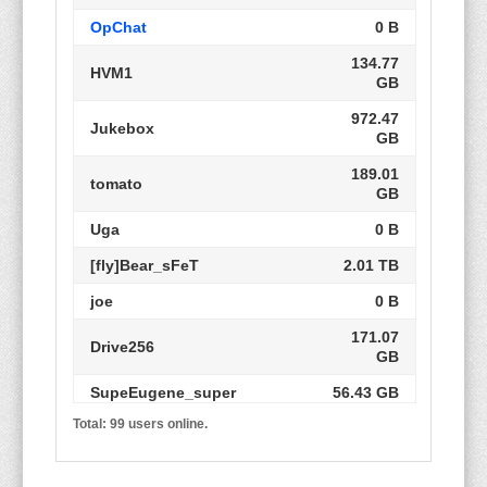
OpChat
0 B
134.77
HVM1
GB
972.47
Jukebox
GB
189.01
tomato
GB
Uga
0 B
[fly]Bear_sFeT
2.01 TB
joe
0 B
171.07
Drive256
GB
SupeEugene_super
56.43 GB
Total: 99 users online.
Bart
0 B
jail
46.17 GB