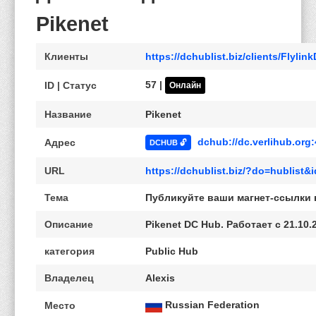
Pikenet
Клиенты
https://dchublist.biz/clients/Flyli
57 |
ID | Статус
Онлайн
Название
Pikenet
dchub://dc.verlihub.org:
Адрес
DCHUB 🔓
URL
https://dchublist.biz/?do=hublist
Тема
Публикуйте ваши магнет-ссылки в
Описание
Pikenet DC Hub. Работает с 21.10.
категория
Public Hub
Владелец
Alexis
Russian Federation
Место