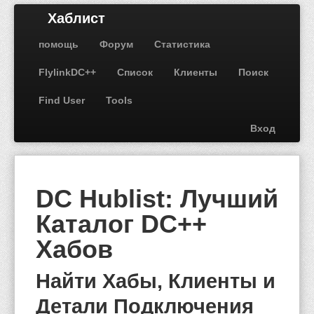
Хаблист
помощь
Форум
Статистика
FlylinkDC++
Список
Клиенты
Поиск
Find User
Tools
Вход
DC Hublist: Лучший
Каталог DC++
Хабов
Найти Хабы, Клиенты и
Детали Подключения