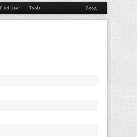
Find User
Tools
Вход