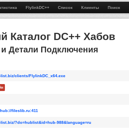
атистика
FlylinkDC++
Список
Клиенты
Поиск
ий Каталог DC++ Хабов
 и Детали Подключения
list.biz/clients/FlylinkDC_x64.exe
йн
hub://fileslib.ru:411
blist.biz/?do=hublist&id=hub-988&language=ru