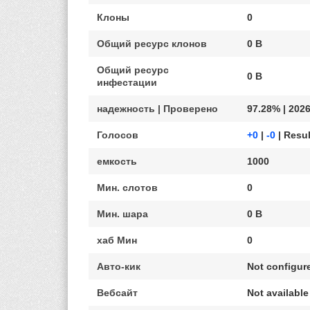
Клоны
0
Общий ресурс клонов
0 B
Общий ресурс
0 B
инфестации
надежность | Проверено
97.28% | 2026
Голосов
+0
|
-0
| Resul
емкость
1000
Мин. слотов
0
Мин. шара
0 B
хаб Мин
0
Авто-кик
Not configur
Вебсайт
Not available