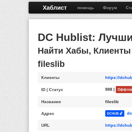
Хаблист
помощь
Форум
Ст
DC Hublist: Лучш
Найти Хабы, Клиенты
fileslib
Клиенты
https://dchub
988 |
ID | Статус
Оффла
Название
fileslib
dc
Адрес
DCHUB 🔓
URL
https://dchu