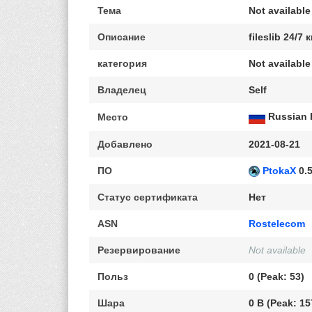
Тема
Not available
Описание
fileslib 24/7
категория
Not available
Владелец
Self
Russian 
Место
Добавлено
2021-08-21
ПО
PtokaX
0.5
Статус сертификата
Нет
ASN
Rostelecom
Резервирование
Not available
Польз
0 (Peak: 53)
Шара
0 B (Peak: 15