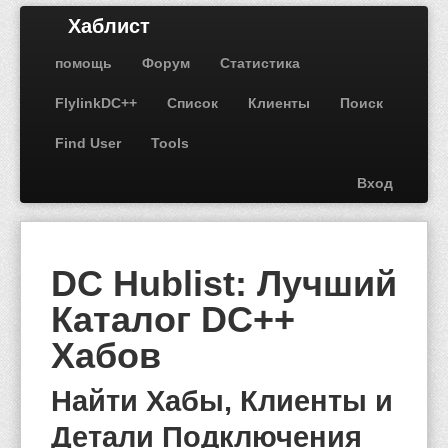
Хаблист
помощь
Форум
Статистика
FlylinkDC++
Список
Клиенты
Поиск
Find User
Tools
Вход
DC Hublist: Лучший
Каталог DC++
Хабов
Найти Хабы, Клиенты и
Детали Подключения