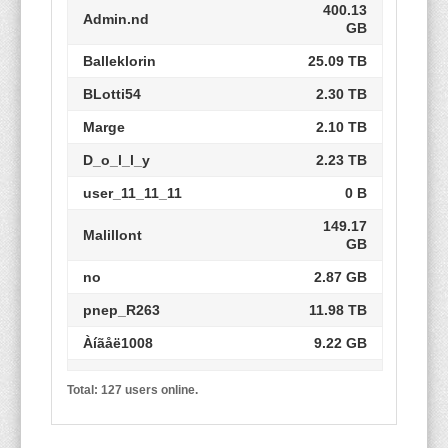
400.13
Admin.nd
GB
Balleklorin
25.09 TB
BLotti54
2.30 TB
Marge
2.10 TB
D_o_l_l_y
2.23 TB
user_11_11_11
0 B
149.17
Malillont
GB
no
2.87 GB
pnep_R263
11.98 TB
Àíãåë1008
9.22 GB
Tomas12564331
0 B
Total: 127 users online.
victor_gc
6.64 TB
539.22