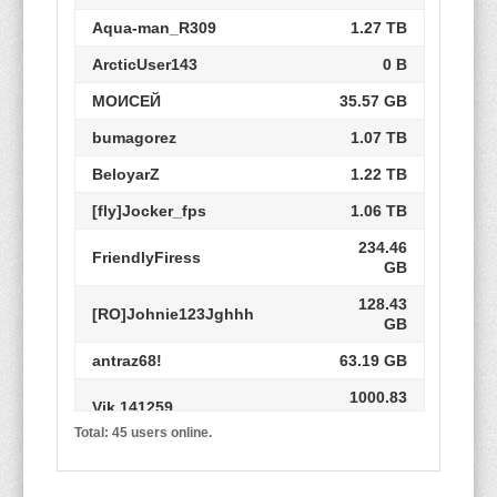
Aqua-man_R309
1.27 TB
ArcticUser143
0 B
МОИСЕЙ
35.57 GB
bumagorez
1.07 TB
BeloyarZ
1.22 TB
[fly]Jocker_fps
1.06 TB
234.46
FriendlyFiress
GB
128.43
[RO]Johnie123Jghhh
GB
antraz68!
63.19 GB
1000.83
Vik.141259
GB
Total: 45 users online.
[fly]Bear_sFeT
2.01 TB
134.77