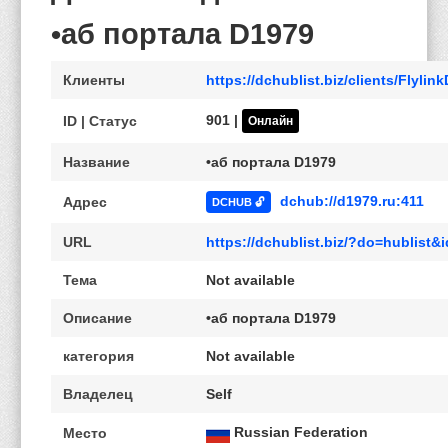
•аб портала D1979
Клиенты
https://dchublist.biz/clients/Flyli
901 |
ID | Статус
Онлайн
Название
•аб портала D1979
dchub://d1979.ru:411
Адрес
DCHUB 🔓
URL
https://dchublist.biz/?do=hublist
Тема
Not available
Описание
•аб портала D1979
категория
Not available
Владелец
Self
Russian Federation
Место