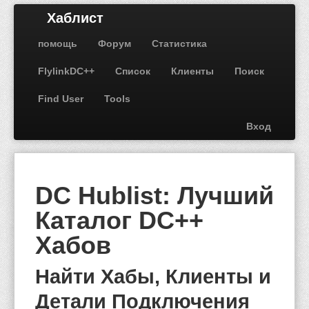
Хаблист
помощь
Форум
Статистика
FlylinkDC++
Список
Клиенты
Поиск
Find User
Tools
Вход
DC Hublist: Лучший
Каталог DC++
Хабов
Найти Хабы, Клиенты и
Детали Подключения