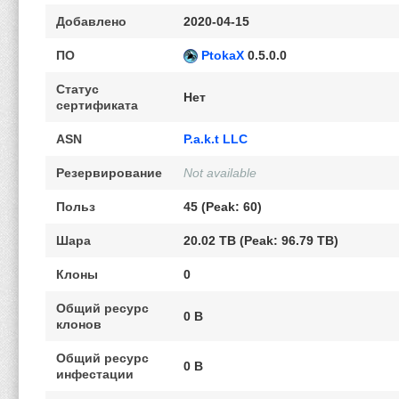
Добавлено
2020-04-15
ПО
PtokaX
0.5.0.0
Статус
Нет
сертификата
ASN
P.a.k.t LLC
Резервирование
Not available
Польз
45 (Peak: 60)
Шара
20.02 TB (Peak: 96.79 TB)
Клоны
0
Общий ресурс
0 B
клонов
Общий ресурс
0 B
инфестации