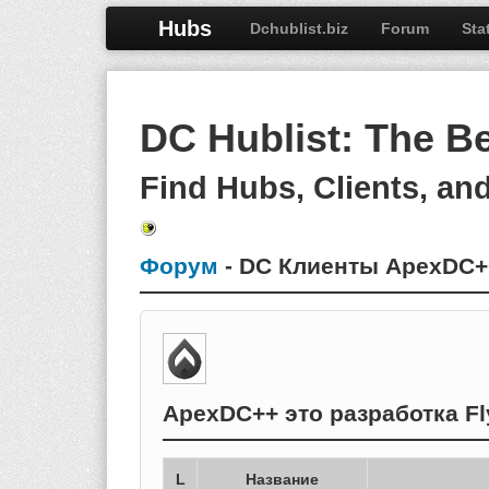
Hubs
Dchublist.biz
Forum
Sta
DC Hublist: The B
Find Hubs, Clients, an
Форум
- DC Клиенты ApexDC+
ApexDC++ это разработка F
L
Название