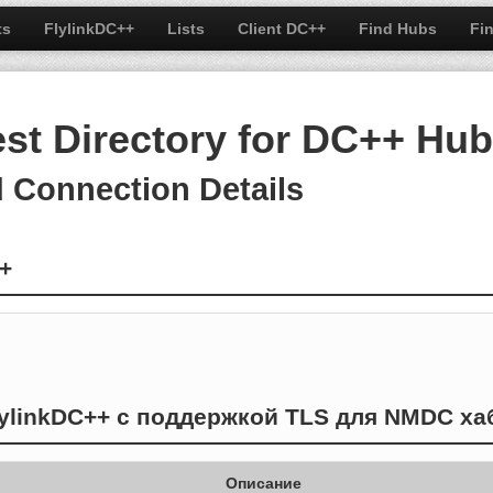
ts
FlylinkDC++
Lists
Client DC++
Find Hubs
Fi
est Directory for DC++ Hu
d Connection Details
+
lylinkDC++ с поддержкой TLS для NMDC ха
Описание