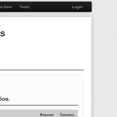
nd User
Tools
Login
bs
бов.
Версия
Скачать