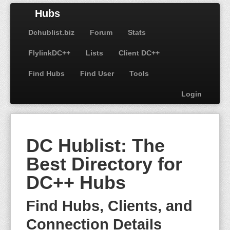
Hubs
Dchublist.biz
Forum
Stats
FlylinkDC++
Lists
Client DC++
Find Hubs
Find User
Tools
Login
DC Hublist: The
Best Directory for
DC++ Hubs
Find Hubs, Clients, and
Connection Details