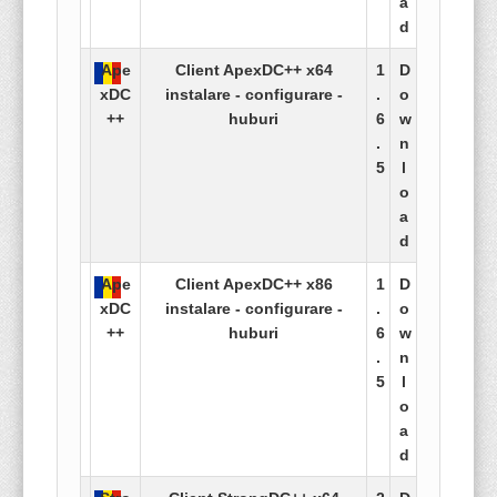
a
d
Ape
Client ApexDC++ x64
1
D
xDC
instalare - configurare -
.
o
++
huburi
6
w
.
n
5
l
o
a
d
Ape
Client ApexDC++ x86
1
D
xDC
instalare - configurare -
.
o
++
huburi
6
w
.
n
5
l
o
a
d