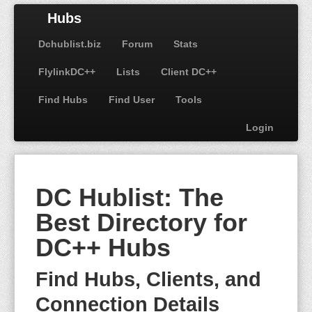
Hubs
Dchublist.biz
Forum
Stats
FlylinkDC++
Lists
Client DC++
Find Hubs
Find User
Tools
Login
DC Hublist: The
Best Directory for
DC++ Hubs
Find Hubs, Clients, and
Connection Details