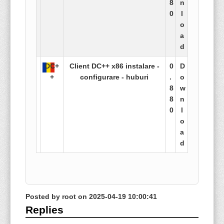
8
n
0
l
o
a
d
DC+
Client DC++ x86 instalare -
0
D
+
configurare - huburi
.
o
8
w
8
n
0
l
o
a
d
Posted by
root
on
2025-04-19 10:00:41
Replies