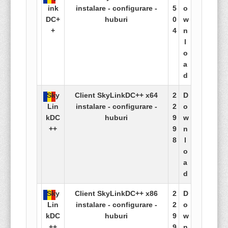
ink
instalare - configurare -
5
o
DC+
huburi
0
w
+
4
n
l
o
a
d
Sky
Client SkyLinkDC++ x64
2
D
Lin
instalare - configurare -
2
o
kDC
huburi
9
w
++
9
n
8
l
o
a
d
Sky
Client SkyLinkDC++ x86
2
D
Lin
instalare - configurare -
2
o
kDC
huburi
9
w
++
9
n