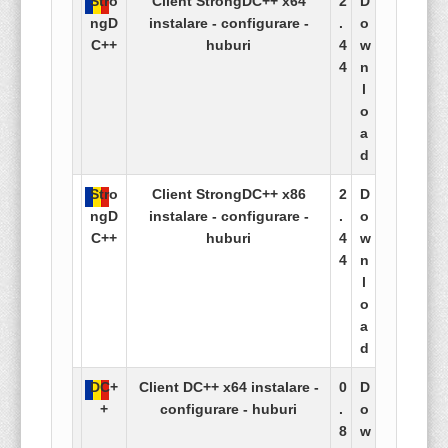
Stro
Client StrongDC++ x64
2
D
ngD
instalare - configurare -
.
o
C++
huburi
4
w
4
n
l
o
a
d
Stro
Client StrongDC++ x86
2
D
ngD
instalare - configurare -
.
o
C++
huburi
4
w
4
n
l
o
a
d
DC+
Client DC++ x64 instalare -
0
D
+
configurare - huburi
.
o
8
w