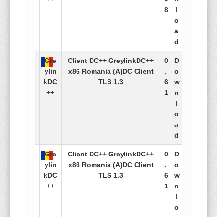
8
l
o
a
d
Gre
Client DC++ GreylinkDC++
0
D
ylin
x86 Romania (A)DC Client
.
o
kDC
TLS 1.3
6
w
++
1
n
l
o
a
d
Gre
Client DC++ GreylinkDC++
0
D
ylin
x86 Romania (A)DC Client
.
o
kDC
TLS 1.3
6
w
++
1
n
l
o