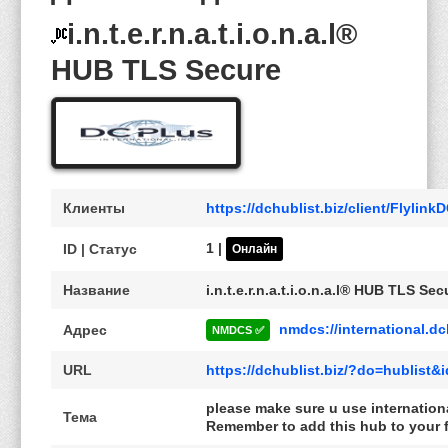
i.n.t.e.r.n.a.t.i.o.n.a.l®
HUB TLS Secure
Клиенты
https://dchublist.biz/client/Flylin
1 |
ID | Статус
Онлайн
Название
i.n.t.e.r.n.a.t.i.o.n.a.l® HUB TLS Sec
nmdcs://international.d
Адрес
NMDCS ✅
URL
https://dchublist.biz/?do=hublist&
please make sure u use internation
Тема
Remember to add this hub to your fav