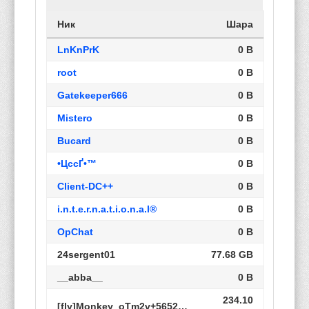
Ник
Шара
LnKnPrK
0 B
root
0 B
Gatekeeper666
0 B
Mistero
0 B
Bucard
0 B
•ЦссҐ•™
0 B
Client-DC++
0 B
i.n.t.e.r.n.a.t.i.o.n.a.l®
0 B
OpChat
0 B
24sergent01
77.68 GB
__abba__
0 B
234.10
[fly]Monkey_oTm2v+5652366358_R108