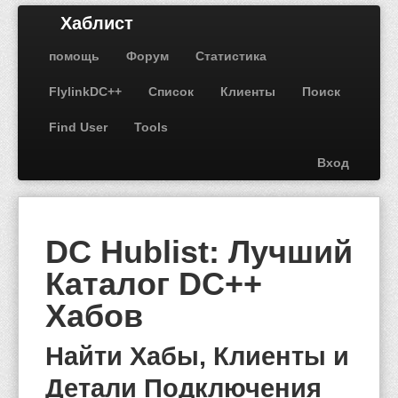
Хаблист
помощь
Форум
Статистика
FlylinkDC++
Список
Клиенты
Поиск
Find User
Tools
Вход
DC Hublist: Лучший
Каталог DC++
Хабов
Найти Хабы, Клиенты и
Детали Подключения