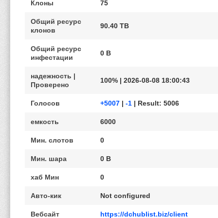
Клоны
75
Общий ресурс
90.40 TB
клонов
Общий ресурс
0 B
инфестации
надежность |
100% | 2026-08-08 18:00:43
Проверено
Голосов
+5007
|
-1
| Result: 5006
емкость
6000
Мин. слотов
0
Мин. шара
0 B
хаб Мин
0
Авто-кик
Not configured
Вебсайт
https://dchublist.biz/client