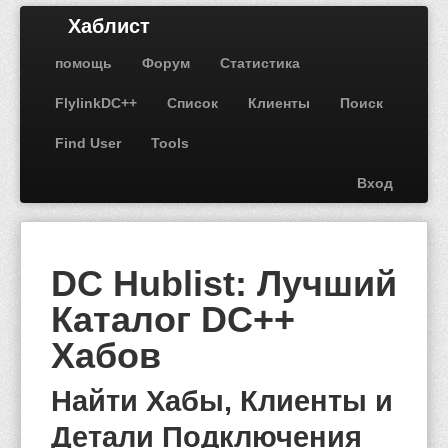
Хаблист
помощь
Форум
Статистика
FlylinkDC++
Список
Клиенты
Поиск
Find User
Tools
Вход
DC Hublist: Лучший
Каталог DC++
Хабов
Найти Хабы, Клиенты и
Детали Подключения