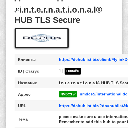
i.n.t.e.r.n.a.t.i.o.n.a.l®
HUB TLS Secure
Клиенты
https://dchublist.biz/client/Flylin
1 |
ID | Статус
Онлайн
Название
i.n.t.e.r.n.a.t.i.o.n.a.l® HUB TLS Sec
nmdcs://international.d
Адрес
NMDCS ✅
URL
https://dchublist.biz/?do=hublist&
please make sure u use internation
Тема
Remember to add this hub to your fav