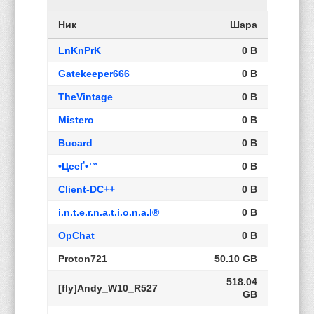
Ник
Шара
LnKnPrK
0 B
Gatekeeper666
0 B
TheVintage
0 B
Mistero
0 B
Bucard
0 B
•ЦссҐ•™
0 B
Client-DC++
0 B
i.n.t.e.r.n.a.t.i.o.n.a.l®
0 B
OpChat
0 B
Proton721
50.10 GB
518.04
[fly]Andy_W10_R527
GB