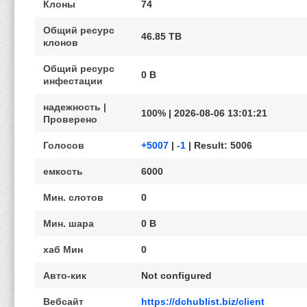
Клоны
74
Общий ресурс
46.85 TB
клонов
Общий ресурс
0 B
инфестации
надежность |
100% | 2026-08-06 13:01:21
Проверено
Голосов
+5007
|
-1
| Result: 5006
емкость
6000
Мин. слотов
0
Мин. шара
0 B
хаб Мин
0
Авто-кик
Not configured
Вебсайт
https://dchublist.biz/client