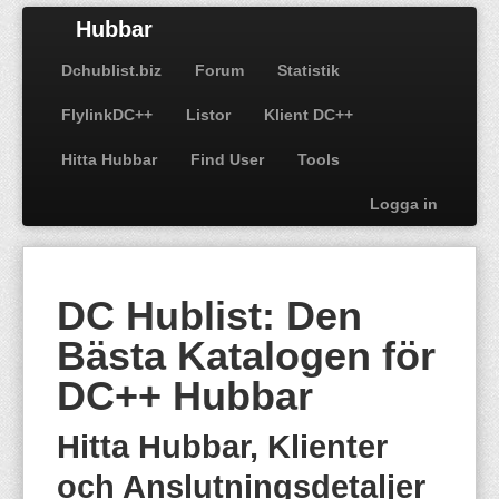
Hubbar
Dchublist.biz
Forum
Statistik
FlylinkDC++
Listor
Klient DC++
Hitta Hubbar
Find User
Tools
Logga in
DC Hublist: Den
Bästa Katalogen för
DC++ Hubbar
Hitta Hubbar, Klienter
och Anslutningsdetaljer