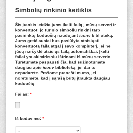
Simbolių rinkinio keitiklis
Šis įrankis leidžia jums įkelti failą į mūsų serverį ir
konvertuoti jo turinio simbolių rinkinį tarp
pasirinktų koduočių naudojant
iconv
biblioteką.
Jums greičiausiai bus pasiūlyta atsisiųsti
konvertuotą failą atgal į savo kompiuterį, jei ne,
jūsų naršyklė atsisiųs failą automatiškai. Įkelti
failai yra akimirksniu ištrinami iš mūsų serverio.
Turėtumėte
paspausti čia
, kad sužinotumėte
daugiau apie
iconv
biblioteką, jei dar to
nepadarėte. Prašome
pranešti mums
, jei
norėtumėte, kad į sąrašą būtų įtraukta daugiau
koduočių.
Failas:
*
Iš kodavimo:
*