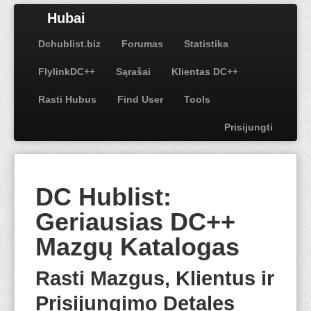
Hubai
Dchublist.biz
Forumas
Statistika
FlylinkDC++
Sąrašai
Klientas DC++
Rasti Hubus
Find User
Tools
Prisijungti
DC Hublist:
Geriausias DC++
Mazgų Katalogas
Rasti Mazgus, Klientus ir
Prisijungimo Detales