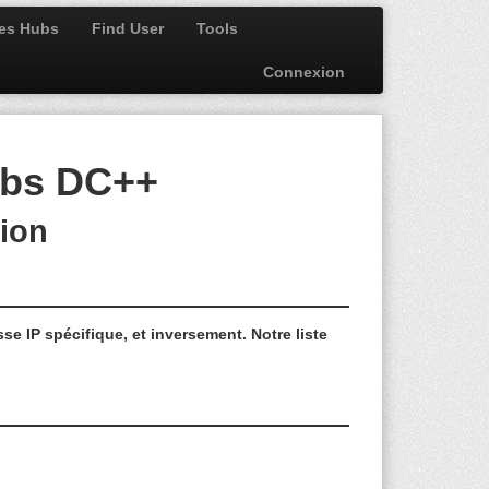
des Hubs
Find User
Tools
Connexion
Hubs DC++
xion
se IP spécifique, et inversement.
Notre liste