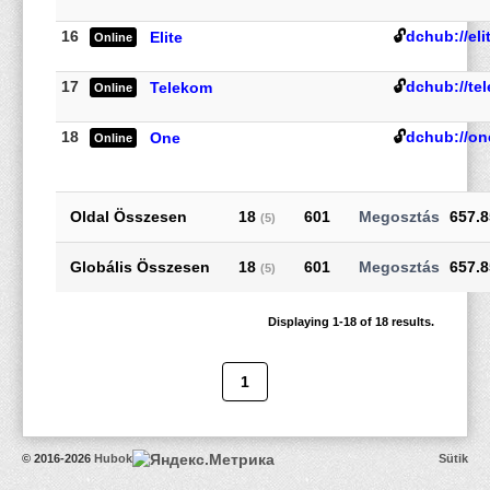
16
🔓
dchub://eli
Elite
Online
17
🔓
dchub://te
Telekom
Online
18
🔓
dchub://on
One
Online
Oldal Összesen
18
601
657.
(5)
Globális Összesen
18
601
657.
(5)
Displaying 1-18 of 18 results.
1
© 2016-2026
Hubok
Sütik