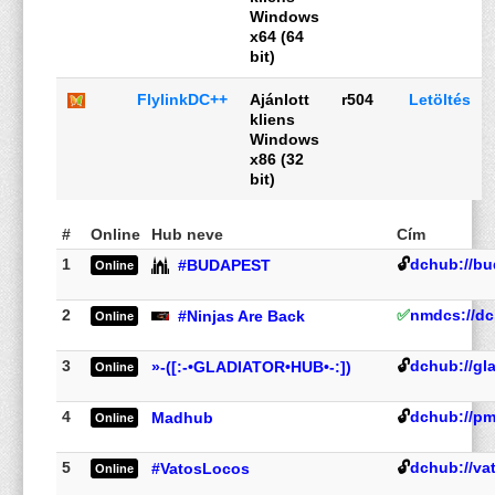
Windows
x64 (64
bit)
FlylinkDC++
Ajánlott
r504
Letöltés
kliens
Windows
x86 (32
bit)
#
Online
Hub neve
Cím
1
🔓
dchub://bu
#BUDAPEST
Online
2
✅
nmdcs://dc
#Ninjas Are Back
Online
3
🔓
dchub://gl
»-([:-•GLADIATOR•HUB•-:])
Online
4
🔓
dchub://pm
Madhub
Online
5
🔓
dchub://va
#VatosLocos
Online