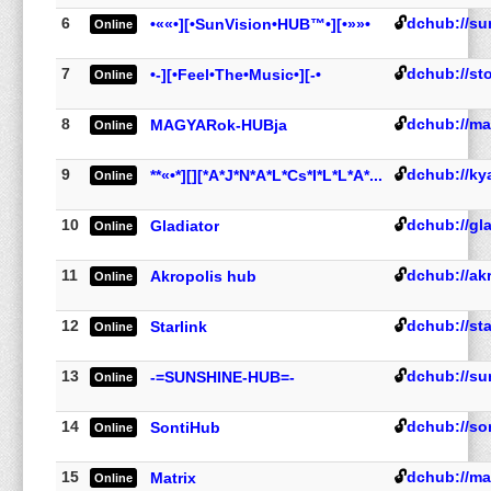
6
🔓
dchub://su
•««•][•SunVision•HUB™•][•»»•
Online
7
🔓
dchub://st
•-][•Feel•The•Music•][-•
Online
8
🔓
dchub://ma
MAGYARok-HUBja
Online
9
🔓
dchub://ky
**«•*][­][*A*J*N*A*L*Cs*I*L*L*A*...
Online
10
🔓
dchub://gl
Gladiator
Online
11
🔓
dchub://ak
Akropolis hub
Online
12
🔓
dchub://st
Starlink
Online
13
🔓
dchub://su
-=SUNSHINE-HUB=-
Online
14
🔓
dchub://so
SontiHub
Online
15
🔓
dchub://ma
Matrix
Online