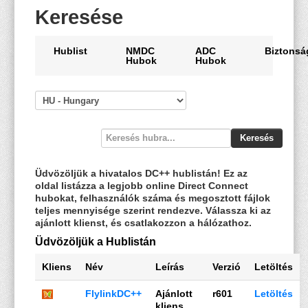
Keresése
Hublist
NMDC
ADC
Biztonsá
Hubok
Hubok
Keresés
Üdvözöljük a hivatalos DC++ hublistán! Ez az
oldal listázza a legjobb online Direct Connect
hubokat, felhasználók száma és megosztott fájlok
teljes mennyisége szerint rendezve. Válassza ki az
ajánlott klienst, és csatlakozzon a hálózathoz.
Üdvözöljük a Hublistán
Kliens
Név
Leírás
Verzió
Letöltés
FlylinkDC++
Ajánlott
r601
Letöltés
kliens