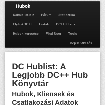
Hubok
Dchublist.biz
Fórum
Statisztika
FlylinkDC++
Listák
DC++ Kliens
Hubok keresése
Find User
Tools
Bejelentkezés
DC Hublist: A
Legjobb DC++ Hub
Könyvtár
Hubok, Kliensek és
Csatlakozási Adatok