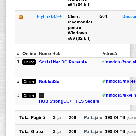
x64 (64 bit)
FlylinkDC++
Client
r504
Descă
recomandat
pentru
Windows
x86 (32 bit)
#
Online
Nume Hub
Adresă
1
✅
nmdcs://socia
Social Net DC Romania
Online
2
✅
nmdcs://noble
NobleSSe
Online
3
✅
nmdcs://skyli
Online
HUB StrongDC++ TLS Secure
Total Pagină
3
208
199.24 TB
(3)
(825.
Total Global
3
208
199.24 TB
(3)
(825.