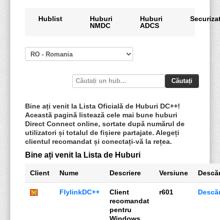
Hublist
Huburi
Huburi
Securiza
NMDC
ADCS
Căutați
Bine ați venit la Lista Oficială de Huburi DC++!
Această pagină listează cele mai bune huburi
Direct Connect online, sortate după numărul de
utilizatori și totalul de fișiere partajate. Alegeți
clientul recomandat și conectați-vă la rețea.
Bine ați venit la Lista de Huburi
Client
Nume
Descriere
Versiune
Descă
FlylinkDC++
Client
r601
Descă
recomandat
pentru
Windows