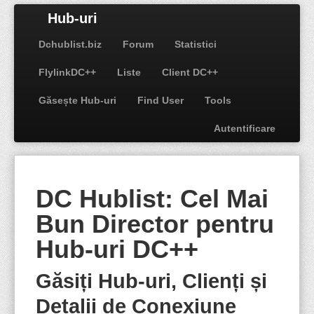
Hub-uri
Dchublist.biz
Forum
Statistici
FlylinkDC++
Liste
Client DC++
Găsește Hub-uri
Find User
Tools
Autentificare
DC Hublist: Cel Mai
Bun Director pentru
Hub-uri DC++
Găsiți Hub-uri, Clienți și
Detalii de Conexiune