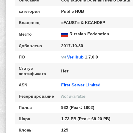
Описание
Cogitationis poenam nemo patitur.
категория
Public HUB
Владелец
=FAUST= & KCAHDEP
Russian Federation
Место
Добавлено
2017-10-30
ПО
Verlihub
1.7.0.0
Статус
Нет
сертификата
ASN
First Server Limited
Резервирование
Not available
Польз
932 (Peak: 1802)
Шара
1.73 PB (Peak: 69.20 PB)
Клоны
125