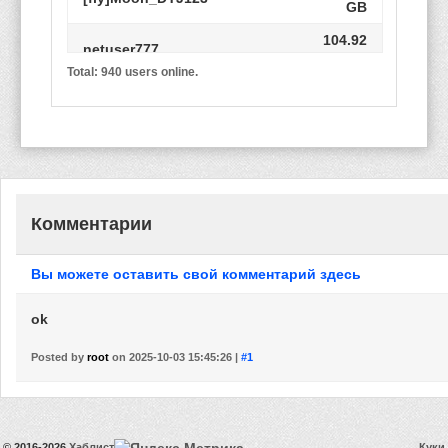
GB
104.92
netuser777
GB
Total: 940 users online.
wes1014
80.11 GB
Egor.net_R314
14.53 GB
лоатмуцшгкт_R137
1.64 TB
136.58
Onotole_luYsN_R247
GB
Комментарии
Semargl9
4.12 TB
Вы можете оставить свой комментарий здесь
[fly]Earth_Qj4cna_R210
0 B
CobizSmulderz
16.85 TB
ok
136.58
Onotole_luYsN_R421
GB
Posted by
root
on 2025-10-03 15:45:26 |
#1
Romario7208_R304
66.77 GB
serega1810
0 B
© 2016-2026
Хаблист
Куки