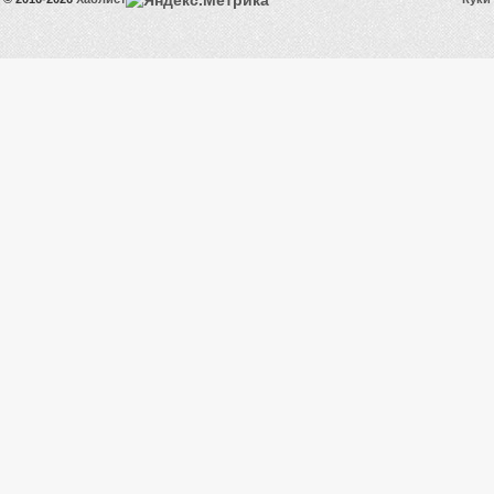
big.daddy
1.30 TB
Shadrinsk
61.81 GB
[fly]Cool_J2PBRh
5.75 GB
Teshikime
0 B
[fly]Moon_S241mk
62.68 GB
233.33
laure
MB
731.28
[fly]Dolly_6Gs
GB
297.43
THONE
GB
Valery_Zaslavsky_R153
30.40 GB
[fly]Head_D6daVN
0 B
111.43
d1n1ss
MB
244.70