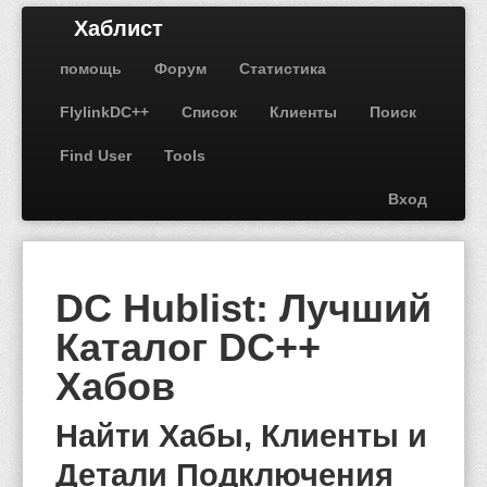
Хаблист
помощь
Форум
Статистика
FlylinkDC++
Список
Клиенты
Поиск
Find User
Tools
Вход
DC Hublist: Лучший
Каталог DC++
Хабов
Найти Хабы, Клиенты и
Детали Подключения