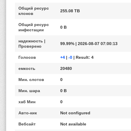
Общий ресурс
255.08 TB
клонов
Общий ресурс
0 B
инфестации
надежность |
99.99% | 2026-08-07 07:00:13
Проверено
Голосов
+4
|
-0
| Result: 4
емкость
20480
Мин. слотов
0
Мин. шара
0 B
хаб Мин
0
Авто-кик
Not configured
Вебсайт
Not available