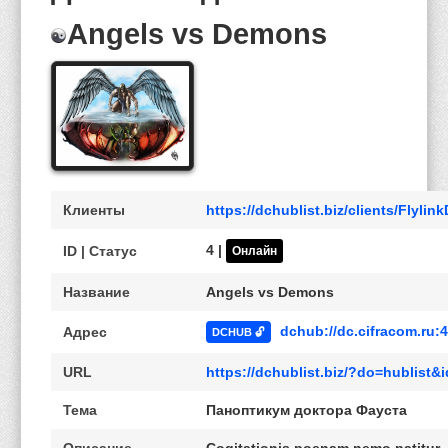
Angels vs Demons
Клиенты
https://dchublist.biz/clients/Flyli
4 |
ID | Статус
Онлайн
Название
Angels vs Demons
dchub://dc.cifracom.ru:
Адрес
DCHUB 🔓
URL
https://dchublist.biz/?do=hublist
Тема
Паноптикум доктора Фауста