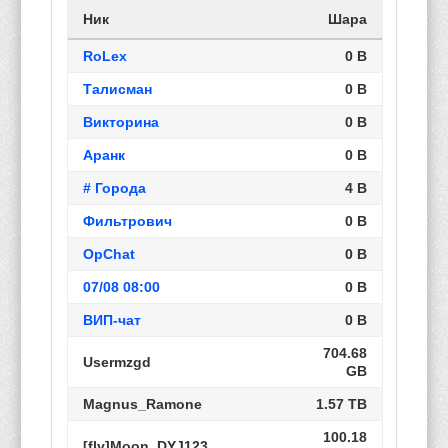
Ник
Шара
RoLex
0 B
Талисман
0 B
Викторина
0 B
Аранк
0 B
# Города
4 B
Фильтрович
0 B
OpChat
0 B
07/08 08:00
0 B
ВИП-чат
0 B
704.68
Usermzgd
GB
Magnus_Ramone
1.57 TB
100.18
[fly]Moon_DYJ123