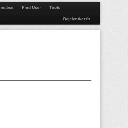
resése
Find User
Tools
Bejelentkezés