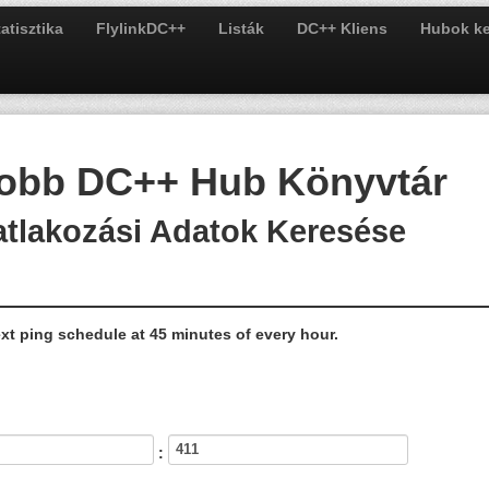
atisztika
FlylinkDC++
Listák
DC++ Kliens
Hubok ke
jobb DC++ Hub Könyvtár
atlakozási Adatok Keresése
next ping schedule at 45 minutes of every hour.
: