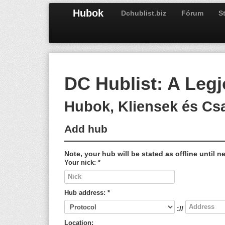
Hubok
Dchublist.biz
Fórum
St
DC Hublist: A Leg
Hubok, Kliensek és Cs
Add hub
Note, your hub will be stated as offline until 
Your nick:
*
Hub address:
*
://
Location: